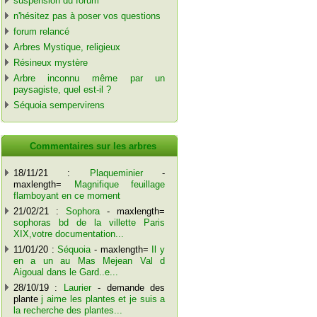
suspension du forum
n'hésitez pas à poser vos questions
forum relancé
Arbres Mystique, religieux
Résineux mystère
Arbre inconnu même par un
paysagiste, quel est-il ?
Séquoia sempervirens
Commentaires sur les arbres
18/11/21 :
Plaqueminier
-
maxlength=
Magnifique feuillage
flamboyant en ce moment
21/02/21 :
Sophora
- maxlength=
sophoras bd de la villette Paris
XIX,votre documentation...
11/01/20 :
Séquoia
- maxlength=
Il y
en a un au Mas Mejean Val d
Aigoual dans le Gard..e...
28/10/19 :
Laurier
- demande des
plante
j aime les plantes et je suis a
la recherche des plantes...