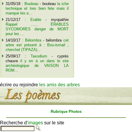
31/05/18 :
Bouleau
- bouleau
la iche
technique et tres bien fete mais il
manque les e...
21/12/17 :
Erable
- myopathie
Rappel ...... ÉRABLES
SYCOMORES danger de MORT
pour les ...
14/10/17 :
Bélombra
- bélombra
cet
arbre est présent à : Bou-ismail ,
cherchel (TIPAZA)...
25/09/17 :
Taxodium
- cyprès
chauve
il y en à un dans le site
archéologique de VAISON LA
ROM...
écrire ou rejoindre
les amis des arbres
Rubrique Photos
Recherche d'
images
sur le site