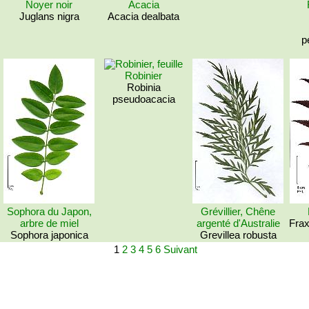
Noyer noir
Acacia
Juglans nigra
Acacia dealbata
p
Robinier
Robinia
pseudoacacia
Sophora du Japon,
Grévillier, Chêne
arbre de miel
argenté d'Australie
Frax
Sophora japonica
Grevillea robusta
1
2
3
4
5
6
Suivant