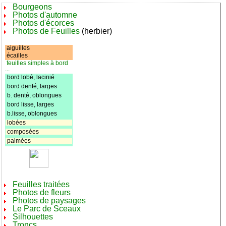
Bourgeons
Photos d'automne
Photos d'écorces
Photos de Feuilles
(herbier)
aiguilles
écailles
feuilles simples à bord
...
bord lobé, lacinié
bord denté, larges
b. denté, oblongues
bord lisse, larges
b.lisse, oblongues
lobées
composées
palmées
Feuilles traitées
Photos de fleurs
Photos de paysages
Le Parc de Sceaux
Silhouettes
Troncs