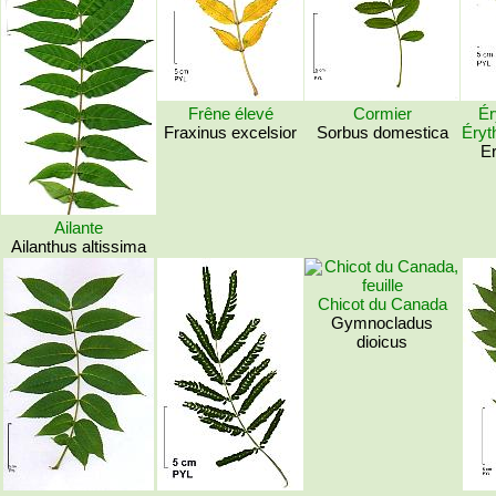
Frêne élevé
Cormier
Ér
Fraxinus excelsior
Sorbus domestica
Éryt
Er
Ailante
Ailanthus altissima
Chicot du Canada
Gymnocladus
dioicus