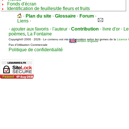
Fonds d'écran
Identification de feuilles/de fleurs et fruits
·
Plan du site
·
Glossaire
·
Forum
·
Liens
·
·
ajouter aux favoris
·
l'auteur
·
Contribution
·
livre d'or
·
Le
poèmes
,
La Fontaine
Copyright© 2000 · 2026 - Le contenu est mis à disposition selon les termes de la
Licence 
-
version anglaise
Pas d’Utilisation Commerciale
Politique de confidentialité