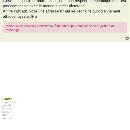
C'est le risque d'un forum ouvert, en mode respect démocratique qui n'est
pas compatible avec le monde guerrier dictatorial.
A titre indicatif, voilà une adresse IP qui se déchaine quotidiennement :
attaque-russsie.JPG
Vous n’avez pas les permissions nécessaires pour voir les fichiers joints à ce
message.
Planfor
Pépiniériste,
près de
Mont-de-
Marsan
(dép.
Landes)