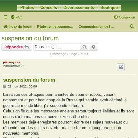
Photos
Conseils
Divertissements
Boutique
FAQ
Connexion
R
Index du forum
Règlement et communication du forum
Communication de l'équipe
e
suspension du forum
c
Rechercher
Recherche avancée
Répondre
h
1 message • Page
1
sur
1
e
pierre-yves
r
Administrateur
c
h
suspension du forum
e
M
28 nov. 2022, 00:06
e
r
s
En raison des attaques permanentes de spams, robots, venant
s
notamment et pour beaucoup de la Russe qui semble avoir déclaré la
a
g
guerre au monde libre, j'ai suspendu le forum.
e
Cela signifie que les messages anciens seront toujours lisibles et ils sont
riches d’informations qui peuvent vous être utiles.
Les membres déjà enregistrés pourront écrire des sujets nouveaux ou
répondre sur des sujets ouverts, mais le forum n’acceptera plus de
nouveaux membres.