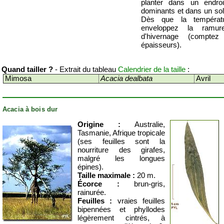
planter dans un endroi
dominants et dans un sol
Dès que la températu
enveloppez la ramu
d'hivernage (compt
épaisseurs).
Quand tailler ?
- Extrait du tableau
Calendrier de la taille
:
Mimosa
Acacia dealbata
Avril
Acacia à bois dur
Origine :
Australie,
Tasmanie, Afrique tropicale
(ses feuilles sont la
nourriture des girafes,
malgré les longues
épines).
Taille maximale :
20 m.
Écorce :
brun-gris,
rainurée.
Feuilles :
vraies feuilles
bipennées et phyllodes
légèrement cintrés, à