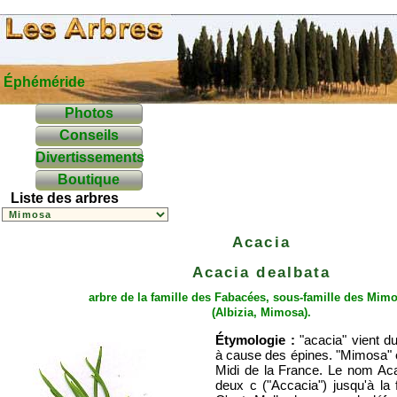
Éphéméride
Photos
Conseils
Divertissements
Boutique
Liste des arbres
Acacia
Acacia dealbata
arbre de la famille des
Fabacées
, sous-famille des Mim
(
Albizia
, Mimosa).
Étymologie :
"acacia" vient d
à cause des épines. "Mimosa" 
Midi de la France. Le nom Aca
deux c ("Accacia") jusqu'à la f