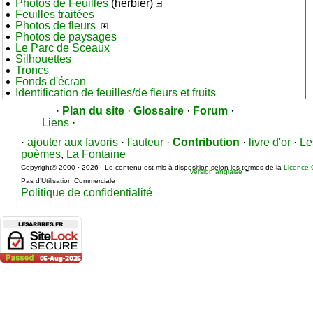
Photos de Feuilles
(herbier)
Feuilles traitées
Photos de fleurs
Photos de paysages
Le Parc de Sceaux
Silhouettes
Troncs
Fonds d'écran
Identification de feuilles/de fleurs et fruits
·
Plan du site
·
Glossaire
·
Forum
·
Liens
·
·
ajouter aux favoris
·
l'auteur
·
Contribution
·
livre d'or
·
Le
poèmes
,
La Fontaine
Copyright© 2000 · 2026 - Le contenu est mis à disposition selon les termes de la
Licence 
-
version anglaise
Pas d’Utilisation Commerciale
Politique de confidentialité