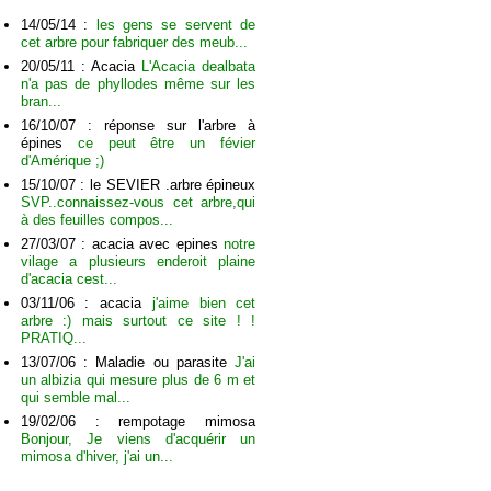
14/05/14 :
les gens se servent de
cet arbre pour fabriquer des meub...
20/05/11 : Acacia
L'Acacia dealbata
n'a pas de phyllodes même sur les
bran...
16/10/07 : réponse sur l'arbre à
épines
ce peut être un févier
d'Amérique ;)
15/10/07 : le SEVIER .arbre épineux
SVP..connaissez-vous cet arbre,qui
à des feuilles compos...
27/03/07 : acacia avec epines
notre
vilage a plusieurs enderoit plaine
d'acacia cest...
03/11/06 : acacia
j'aime bien cet
arbre :) mais surtout ce site ! !
PRATIQ...
13/07/06 : Maladie ou parasite
J'ai
un albizia qui mesure plus de 6 m et
qui semble mal...
19/02/06 : rempotage mimosa
Bonjour, Je viens d'acquérir un
mimosa d'hiver, j'ai un...