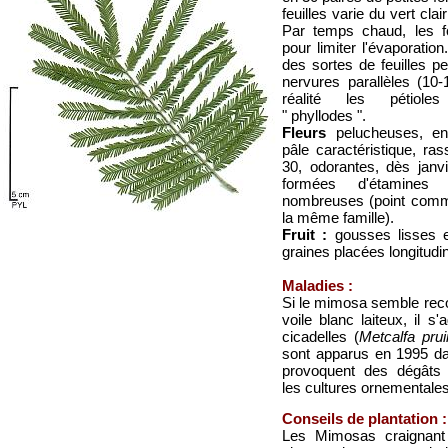
feuilles varie du vert cla
Par temps chaud, les fo
pour limiter l'évaporation
des sortes de feuilles pe
nervures parallèles (10
réalité les pétiole
" phyllodes ".
Fleurs
pelucheuses, en
pâle caractéristique, r
30, odorantes, dès janv
formées d'étamines
nombreuses (point commu
la même famille).
Fruit :
gousses lisses e
graines placées longitudi
Maladies :
Si le mimosa semble reco
voile blanc laiteux, il s
cicadelles (
Metcalfa pru
sont apparus en 1995 da
provoquent des dégâts 
les cultures ornementales
Conseils de plantation :
Les Mimosas craignant l