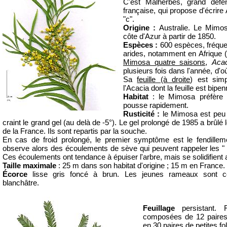
C'est Malherbes, grand défe
française, qui propose d'écrire
"c".
Origine :
Australie. Le Mimos
côte d'Azur à partir de 1850.
Espèces :
600 espèces, fréque
arides, notamment en Afrique (
Mimosa quatre saisons
,
Acac
plusieurs fois dans l'année, d'
Sa
feuille (à droite
) est sim
l'Acacia dont la feuille est bipe
Habitat
: le Mimosa préfère l
pousse rapidement.
Rusticité :
le Mimosa est peu r
craint le grand gel (au delà de -5°). Le gel prolongé de 1985 a brû
de la France. Ils sont repartis par la souche.
En cas de froid prolongé, le premier symptôme est le fendillem
observe alors des écoulements de sève qui peuvent rappeler les " p
Ces écoulements ont tendance à épuiser l'arbre, mais se solidifient
Taille maximale
: 25 m dans son habitat d'origine ; 15 m en France.
Écorce
lisse gris foncé à brun. Les jeunes rameaux sont c
blanchâtre.
Feuillage
persistant. F
composées de 12 paires 
en 30 paires de petites fo