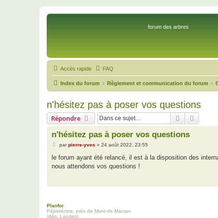
forum des arbres
Accès rapide
FAQ
Index du forum
Règlement et communication du forum
n'hésitez pas à poser vos questions
Rechercher
Recher
Répondre
n'hésitez pas à poser vos questions
M
par
pierre-yves
»
24 août 2022, 23:55
e
s
le forum ayant été relancé, il est à la disposition des inter
s
nous attendons vos questions !
a
g
e
Planfor
Pépiniériste, près de Mont-de-Marsan
(dép. Landes)