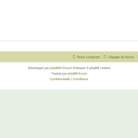
Nous contacter
L’équipe du forum
Développé par
phpBB
® Forum Software © phpBB Limited
Traduit par
phpBB-fr.com
Confidentialité
|
Conditions