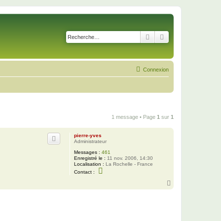
Rechercher
Recherche avancé
Connexion
1 message • Page
1
sur
1
pierre-yves
Administrateur
Messages :
461
Enregistré le :
11 nov. 2006, 14:30
Localisation :
La Rochelle - France
C
Contact :
o
n
H
t
a
a
u
c
t
t
e
r