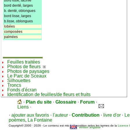
bord lobé, lacinié
bord denté, larges
b. denté, oblongues
bord lisse, larges
b.lisse, oblongues
lobées
composées
palmées
Feuilles traitées
Photos de fleurs
Photos de paysages
Le Parc de Sceaux
Silhouettes
Troncs
Fonds d'écran
Identification de feuilles/de fleurs et fruits
·
Plan du site
·
Glossaire
·
Forum
·
Liens
·
·
ajouter aux favoris
·
l'auteur
·
Contribution
·
livre d'or
·
Le
poèmes
,
La Fontaine
Copyright© 2000 · 2026 - Le contenu est mis à disposition selon les termes de la
Licence 
-
version anglaise