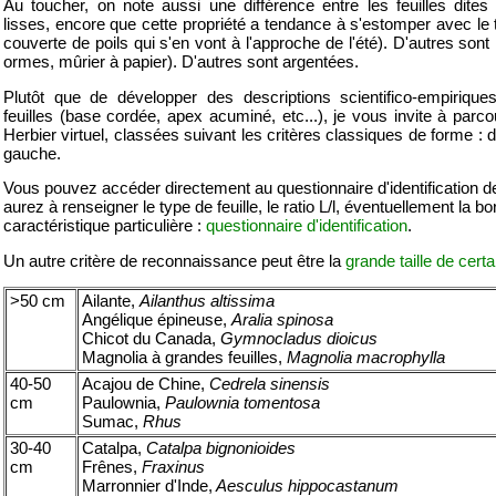
Au toucher, on note aussi une différence entre les feuilles dite
lisses, encore que cette propriété a tendance à s'estomper avec le t
couverte de poils qui s'en vont à l'approche de l'été). D'autres son
ormes, mûrier à papier). D'autres sont argentées.
Plutôt que de développer des descriptions scientifico-empiriqu
feuilles (base cordée, apex acuminé, etc...), je vous invite à parco
Herbier virtuel, classées suivant les critères classiques de forme :
gauche.
Vous pouvez accéder directement au questionnaire d'identification de
aurez à renseigner le type de feuille, le ratio L/l, éventuellement la b
caractéristique particulière :
questionnaire d'identification
.
Un autre critère de reconnaissance peut être la
grande taille de certa
>50 cm
Ailante,
Ailanthus altissima
Angélique épineuse,
Aralia spinosa
Chicot du Canada,
Gymnocladus dioicus
Magnolia à grandes feuilles,
Magnolia macrophylla
40-50
Acajou de Chine,
Cedrela sinensis
cm
Paulownia,
Paulownia tomentosa
Sumac,
Rhus
30-40
Catalpa,
Catalpa bignonioides
cm
Frênes,
Fraxinus
Marronnier d'Inde,
Aesculus hippocastanum