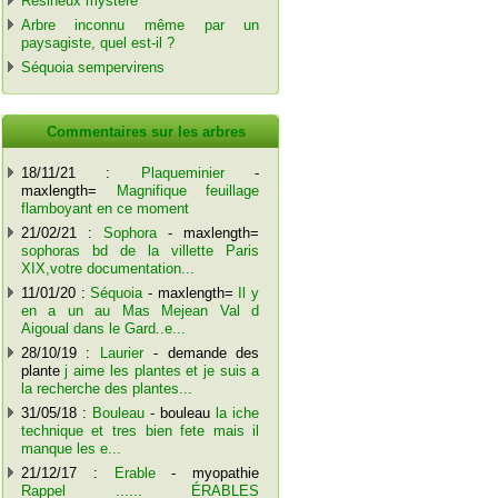
Résineux mystère
Arbre inconnu même par un
paysagiste, quel est-il ?
Séquoia sempervirens
Commentaires sur les arbres
18/11/21 :
Plaqueminier
-
maxlength=
Magnifique feuillage
flamboyant en ce moment
21/02/21 :
Sophora
- maxlength=
sophoras bd de la villette Paris
XIX,votre documentation...
11/01/20 :
Séquoia
- maxlength=
Il y
en a un au Mas Mejean Val d
Aigoual dans le Gard..e...
28/10/19 :
Laurier
- demande des
plante
j aime les plantes et je suis a
la recherche des plantes...
31/05/18 :
Bouleau
- bouleau
la iche
technique et tres bien fete mais il
manque les e...
21/12/17 :
Erable
- myopathie
Rappel ...... ÉRABLES