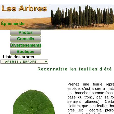
Éphéméride
Photos
Conseils
Divertissements
Boutique
Liste des arbres
Reconnaître les feuilles d'été
Prenez une feuille repr
espèce, c'est à dire à matu
une branche courante (pas 
base du tronc, car sa f
seraient altérées). Cer
n'offrent que ces feuilles 
près (ex : cedrela, ptéroc