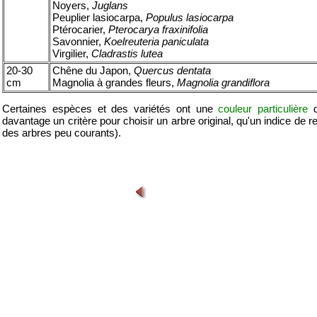
Noyers,
Juglans
Peuplier lasiocarpa,
Populus lasiocarpa
Ptérocarier,
Pterocarya fraxinifolia
Savonnier,
Koelreuteria paniculata
Virgilier,
Cladrastis lutea
20-30
Chêne du Japon,
Quercus dentata
cm
Magnolia à grandes fleurs,
Magnolia grandiflora
Certaines espèces et des variétés ont une
couleur particulière
d
davantage un critère pour choisir un arbre original, qu'un indice de
des arbres peu courants).