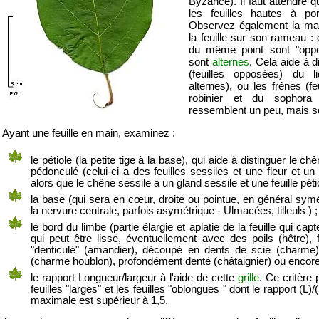
Byzance). Il faut attendre
les feuilles hautes à p
Observez également la man
la feuille sur son rameau : 
du même point sont "oppos
sont
alternes
. Cela aide à d
(feuilles opposées) du li
alternes), ou les frênes (f
robinier et du sophora (
ressemblent un peu, mais so
Ayant une feuille en main, examinez :
le pétiole (la petite tige à la base), qui aide à distinguer le c
pédonculé (celui-ci a des feuilles sessiles et une fleur et un
alors que le chêne sessile a un gland sessile et une feuille pétio
la base (qui sera en cœur, droite ou pointue, en général symé
la nervure centrale, parfois asymétrique - Ulmacées, tilleuls ) ;
le bord du limbe (partie élargie et aplatie de la feuille qui capt
qui peut être lisse, éventuellement avec des poils (hêtre),
"denticulé" (amandier), découpé en dents de scie (charme
(charme houblon), profondément denté (châtaignier) ou encore
le rapport Longueur/largeur à l'aide de cette
grille
. Ce critère 
feuilles "larges" et les feuilles "oblongues " dont le rapport (L)/
maximale est supérieur à 1,5.