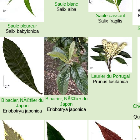
Saule blanc
Salix alba
Saule cassant
Salix fragilis
Saule pleureur
S
Salix babylonica
Laurier du Portugal
Prunus lusitanica
Bibacier, NÃ©flier du
Bibacier, NÃ©flier du
Japon
Japon
ChÃ
Eriobotrya japonica
Eriobotrya japonica
Que