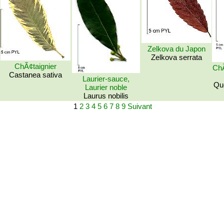
Zelkova du Japon
Zelkova serrata
ChÃ¢taignier
ChÃ
Castanea sativa
Laurier-sauce,
Que
Laurier noble
Laurus nobilis
1
2
3
4
5
6
7
8
9
Suivant