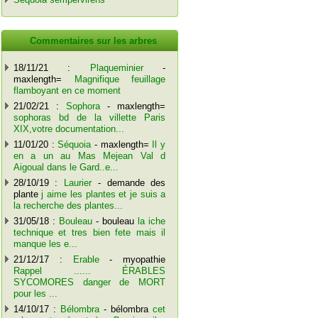
Commentaires sur les arbres
18/11/21 :
Plaqueminier
-
maxlength=
Magnifique feuillage
flamboyant en ce moment
21/02/21 :
Sophora
- maxlength=
sophoras bd de la villette Paris
XIX,votre documentation...
11/01/20 :
Séquoia
- maxlength=
Il y
en a un au Mas Mejean Val d
Aigoual dans le Gard..e...
28/10/19 :
Laurier
- demande des
plante
j aime les plantes et je suis a
la recherche des plantes...
31/05/18 :
Bouleau
- bouleau
la iche
technique et tres bien fete mais il
manque les e...
21/12/17 :
Erable
- myopathie
Rappel ...... ÉRABLES
SYCOMORES danger de MORT
pour les ...
14/10/17 :
Bélombra
- bélombra
cet