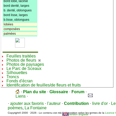
bord lobé, lacinié
bord denté, larges
b. denté, oblongues
bord lisse, larges
b.lisse, oblongues
lobées
composées
palmées
Feuilles traitées
Photos de fleurs
Photos de paysages
Le Parc de Sceaux
Silhouettes
Troncs
Fonds d'écran
Identification de feuilles/de fleurs et fruits
·
Plan du site
·
Glossaire
·
Forum
·
Liens
·
·
ajouter aux favoris
·
l'auteur
·
Contribution
·
livre d'or
·
Le
poèmes
,
La Fontaine
Copyright© 2000 · 2026 - Le contenu est mis à disposition selon les termes de la
Licence 
-
version anglaise