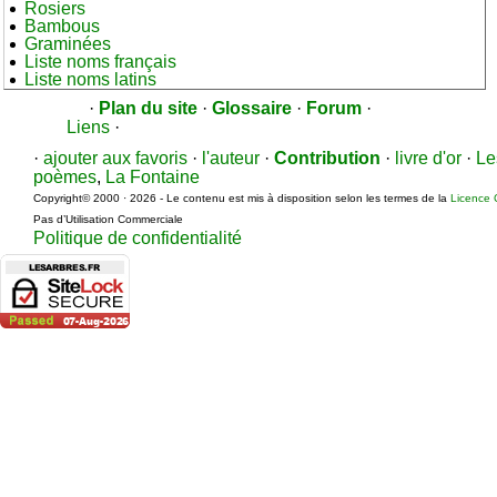
Rosiers
Bambous
Graminées
Liste noms français
Liste noms latins
·
Plan du site
·
Glossaire
·
Forum
·
Liens
·
·
ajouter aux favoris
·
l'auteur
·
Contribution
·
livre d'or
·
Le
poèmes
,
La Fontaine
Copyright© 2000 · 2026 - Le contenu est mis à disposition selon les termes de la
Licence 
Pas d’Utilisation Commerciale
Politique de confidentialité