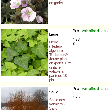
en godet
Prix
Voir offre
d'achat
Lierre
:
4,73
Lierre
€
(Hedera
algerian)
'Bellecour®'
Jeune plant
en godet. Prix
unitaire
valable à
partir de 10
pla
Prix
Voir offre
d'achat
Saule
:
4,73
Saule des
€
vanniers -
Salix