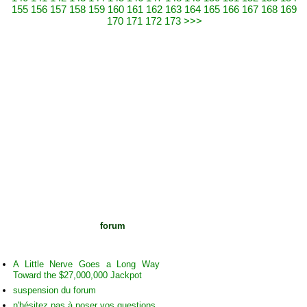
155
156
157
158
159
160
161
162
163
164
165
166
167
168
169
170
171
172
173
>>>
Voir les sujets du
forum
sur cet
arbre
A Little Nerve Goes a Long Way
Toward the $27,000,000 Jackpot
suspension du forum
n'hésitez pas à poser vos questions