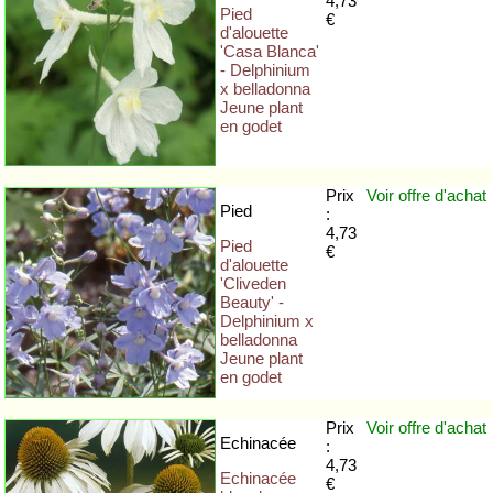
4,73
Pied
€
d'alouette
'Casa Blanca'
- Delphinium
x belladonna
Jeune plant
en godet
Prix
Voir offre
d'achat
Pied
:
4,73
Pied
€
d'alouette
'Cliveden
Beauty' -
Delphinium x
belladonna
Jeune plant
en godet
Prix
Voir offre
d'achat
Echinacée
:
4,73
Echinacée
€