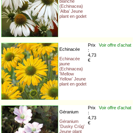
blanche
(Echinacea)
'Alba' Jeune
plant en godet
Prix
Voir offre
d'achat
Echinacée
:
4,73
Echinacée
€
jaune
(Echinacea)
'Mellow
Yellow' Jeune
plant en godet
Prix
Voir offre
d'achat
Géranium
:
4,73
Géranium
€
'Dusky Crûg'
Jeune plant