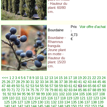
- Hauteur du
plant: 60/80
cm.
Prix
Voir offre
d'achat
Bourdaine
:
4,73
Bourdaine -
€
Rhamnus
frangula
Jeune plant
en motte -
Hauteur du
plant: 15/20
cm.
<<<
1
2
3
4
5
6
7
8
9
10
11
12
13
14
15
16
17
18
19
20
21
22
23
24
25
26
27
28
29
30
31
32
33
34
35
36
37
38
39
40
41
42
43
44
45
46
47
48
49
50
51
52
53
54
55
56
57
58
59
60
61
62
63
64
65
66
67
68
69
70
71
72
73
74
75
76
77
78
79
80
81
82
83
84
85
86
87
88
89
90
91
92
93
94
95
96
97
98
99
100
101
102
103
104
105
106
107
108
109
110
111
112
113
114
115
116
117
118
119
120
121
122
123
124
125
126
127
128
129
130
131
132
133
134
135
136
137
138
139
140
141
142
143
144
145
146
147
148
149
150
151
152
153
154