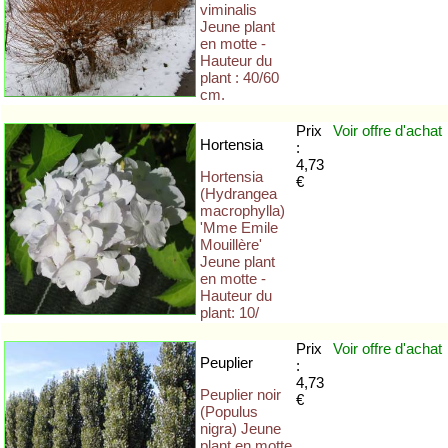
viminalis
Jeune plant
en motte -
Hauteur du
plant : 40/60
cm.
Prix
Voir offre
d'achat
Hortensia
:
4,73
Hortensia
€
(Hydrangea
macrophylla)
'Mme Emile
Mouillère'
Jeune plant
en motte -
Hauteur du
plant: 10/
Prix
Voir offre
d'achat
Peuplier
:
4,73
Peuplier noir
€
(Populus
nigra) Jeune
plant en motte