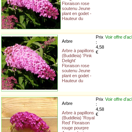
Floraison rose
soutenu Jeune
plant en godet -
Hauteur du
Prix
Voir offre
d'ac
Arbre
:
4,58
Arbre à papillons
€
(Buddleia) 'Pink
Delight'
Floraison rose
soutenu Jeune
plant en godet -
Hauteur du
Prix
Voir offre
d'ac
Arbre
:
4,58
Arbre à papillons
€
(Buddleia) 'Royal
Red' Floraison
rouge pourpre