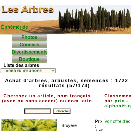
Éphéméride
Photos
Conseils
Divertissements
Boutique
Liste des arbres
- Achat d'arbres, arbustes, semences : 1722
résultats (57/173)
Cherchez un article, nom français
Classeme
(avec ou sans accent) ou nom latin
par
prix
-
:
alphabéti
Prix
Voir offre
d'ac
Bruyère
: