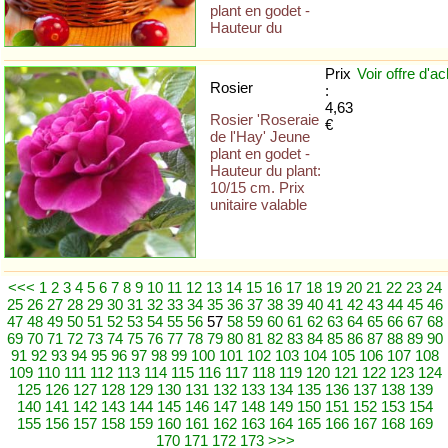
plant en godet -
Hauteur du
Prix
Voir offre
d'ac
Rosier
:
4,63
Rosier 'Roseraie
€
de l'Hay' Jeune
plant en godet -
Hauteur du plant:
10/15 cm. Prix
unitaire valable
<<<
1
2
3
4
5
6
7
8
9
10
11
12
13
14
15
16
17
18
19
20
21
22
23
24
25
26
27
28
29
30
31
32
33
34
35
36
37
38
39
40
41
42
43
44
45
46
47
48
49
50
51
52
53
54
55
56
57
58
59
60
61
62
63
64
65
66
67
68
69
70
71
72
73
74
75
76
77
78
79
80
81
82
83
84
85
86
87
88
89
90
91
92
93
94
95
96
97
98
99
100
101
102
103
104
105
106
107
108
109
110
111
112
113
114
115
116
117
118
119
120
121
122
123
124
125
126
127
128
129
130
131
132
133
134
135
136
137
138
139
140
141
142
143
144
145
146
147
148
149
150
151
152
153
154
155
156
157
158
159
160
161
162
163
164
165
166
167
168
169
170
171
172
173
>>>