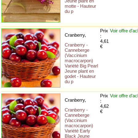
Jeune plant en
motte - Hauteur
du p
Prix
Voir offre
d'ac
Cranberry,
:
4,61
Cranberry -
€
Canneberge
(Vaccinium
macrocarpon)
Variété Big Pearl
Jeune plant en
godet - Hauteur
du p
Prix
Voir offre
d'ac
Cranberry,
:
4,62
Cranberry -
€
Canneberge
(Vaccinium
macrocarpon)
Variété Early
Black Jeune