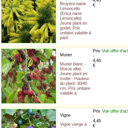
4,45
Bruyère naine
€
Limoncello
(Erica nana
Limoncello)
Jeune plant en
godet. Prix
unitaire valable à
parti
Prix
Voir offre
d'ac
Murier
:
4,45
Murier blanc -
€
Morus alba
Jeune plant en
motte - Hauteur
du plant: 30/40
cm. Prix unitaire
valable à
Prix
Voir offre
d'ac
Vigne
:
4,45
Vigne vierge à
€