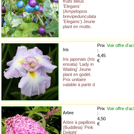
fruits bleus
'Elegans'
(Ampelopsis
brevipedunculata
'Elegans') Jeune
plant en motte.
Prix
Voir offre
d'ac
Iris
:
4,45
Iris japonais (Iris
€
ensata) 'Lady in
Waiting' Jeune
plant en godet.
Prix unitaire
valable à partir d
Prix
Voir offre
d'ac
Arbre
:
4,50
Arbre à papillons
€
(Buddleia) 'Pink
Delight'