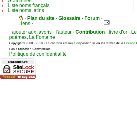
Graminées
Liste noms français
Liste noms latins
·
Plan du site
·
Glossaire
·
Forum
·
Liens
·
·
ajouter aux favoris
·
l'auteur
·
Contribution
·
livre d'or
·
Le
poèmes
,
La Fontaine
Copyright© 2000 · 2026 - Le contenu est mis à disposition selon les termes de la
Licence 
Pas d’Utilisation Commerciale
Politique de confidentialité