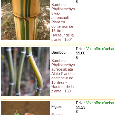
€
Bambou
Phyllostachys
vivax
aureocaulis
Plant en
conteneur de
15 litres -
Hauteur de la
plante : 150/
Prix :
Voir offre
d'achat
Bambou
59,00
€
Bambou
Phyllostachys
aureosulcata
Alata Plant en
conteneur de
15 litres -
Hauteur de la
plante : 150
Prix :
Voir offre
d'achat
Figuier
59,23
€
Figuier