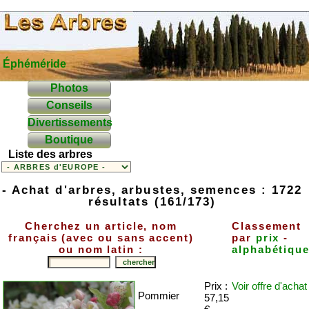
Éphéméride
Photos
Conseils
Divertissements
Boutique
Liste des arbres
- Achat d'arbres, arbustes, semences : 1722
résultats (161/173)
Cherchez un article, nom
Classement
français (avec ou sans accent)
par
prix
-
ou nom latin :
alphabétiqu
Prix :
Voir offre
d'achat
Pommier
57,15