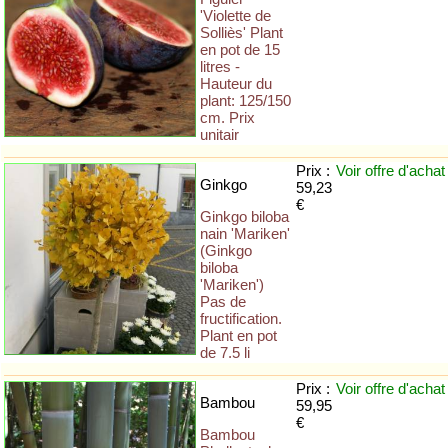
'Violette de
Solliès' Plant
en pot de 15
litres -
Hauteur du
plant: 125/150
cm. Prix
unitair
Prix :
Voir offre
d'achat
Ginkgo
59,23
€
Ginkgo biloba
nain 'Mariken'
(Ginkgo
biloba
'Mariken')
Pas de
fructification.
Plant en pot
de 7.5 li
Prix :
Voir offre
d'achat
Bambou
59,95
€
Bambou