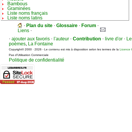
Bambous
Graminées
Liste noms français
Liste noms latins
·
Plan du site
·
Glossaire
·
Forum
·
Liens
·
·
ajouter aux favoris
·
l'auteur
·
Contribution
·
livre d'or
·
Le
poèmes
,
La Fontaine
Copyright© 2000 · 2026 - Le contenu est mis à disposition selon les termes de la
Licence 
Pas d’Utilisation Commerciale
Politique de confidentialité