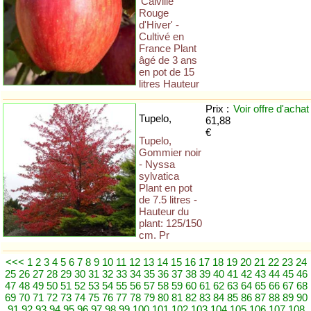
'Calville
Rouge
d'Hiver' -
Cultivé en
France Plant
âgé de 3 ans
en pot de 15
litres Hauteur
Prix :
Voir offre
d'achat
Tupelo,
61,88
€
Tupelo,
Gommier noir
- Nyssa
sylvatica
Plant en pot
de 7.5 litres -
Hauteur du
plant: 125/150
cm. Pr
<<<
1
2
3
4
5
6
7
8
9
10
11
12
13
14
15
16
17
18
19
20
21
22
23
24
25
26
27
28
29
30
31
32
33
34
35
36
37
38
39
40
41
42
43
44
45
46
47
48
49
50
51
52
53
54
55
56
57
58
59
60
61
62
63
64
65
66
67
68
69
70
71
72
73
74
75
76
77
78
79
80
81
82
83
84
85
86
87
88
89
90
91
92
93
94
95
96
97
98
99
100
101
102
103
104
105
106
107
108