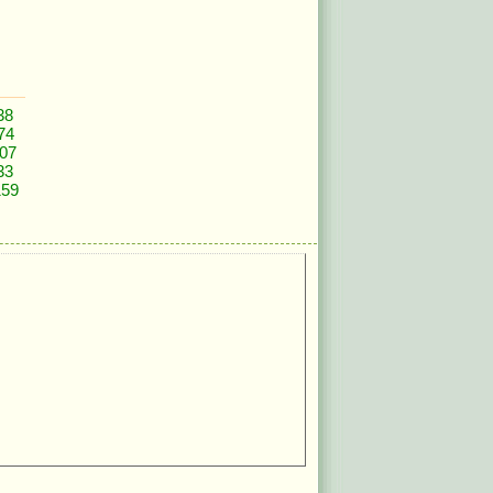
38
74
07
33
159