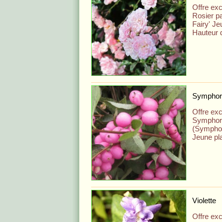
Offre exc
Rosier p
Fairy' Je
Hauteur d
Symphor
Offre exc
Symphori
(Symphor
Jeune pl
Violette
Offre exc