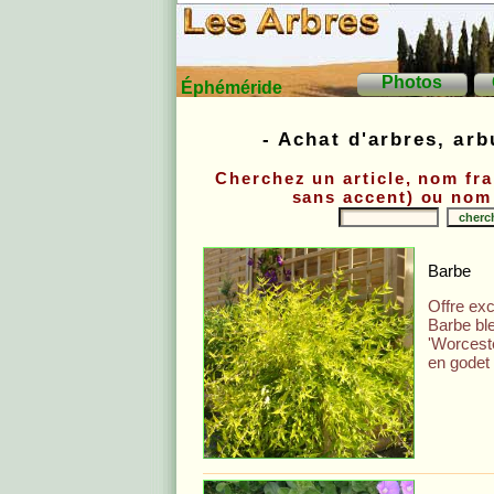
Photos
Éphéméride
- Achat d'arbres, arb
Cherchez un article, nom fra
sans accent) ou nom 
Barbe
Offre exc
Barbe bl
'Worcest
en godet