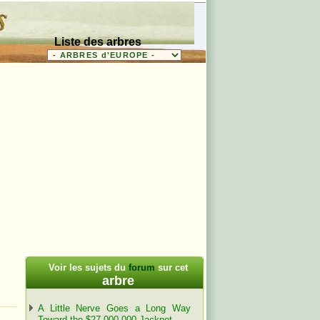
Liste des arbres
Voir les sujets du
forum
sur cet
arbre
A Little Nerve Goes a Long Way
Toward the $27,000,000 Jackpot