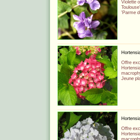
Violette 
Toulouse'
'Parme d
Hortensi
Offre exc
Hortensi
macrophyl
Jeune pl
Hortensi
Offre exc
Hortensi
macrophy