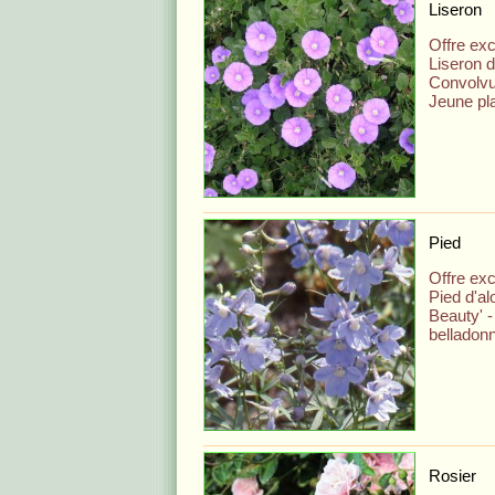
Liseron
Offre exc
Liseron d
Convolvu
Jeune pla
Pied
Offre exc
Pied d'al
Beauty' 
belladon
Rosier