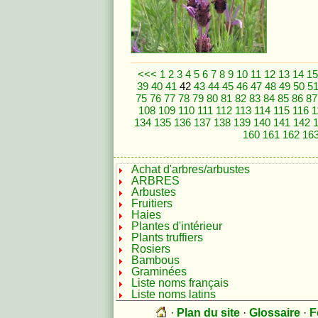
<<<
1
2
3
4
5
6
7
8
9
10
11
12
13
14
15
39
40
41
42
43
44
45
46
47
48
49
50
5
75
76
77
78
79
80
81
82
83
84
85
86
87
108
109
110
111
112
113
114
115
116
1
134
135
136
137
138
139
140
141
142
160
161
162
16
Achat d'arbres/arbustes
ARBRES
Arbustes
Fruitiers
Haies
Plantes d'intérieur
Plants truffiers
Rosiers
Bambous
Graminées
Liste noms français
Liste noms latins
·
Plan du site
·
Glossaire
·
F