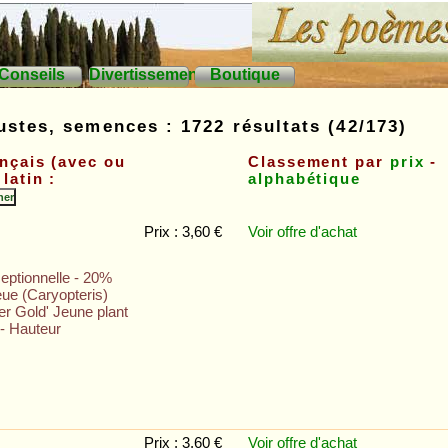
Conseils
Divertissements
Boutique
ustes, semences : 1722 résultats (42/173)
nçais (avec ou
Classement par
prix
-
latin :
alphabétique
Prix : 3,60 €
Voir offre
d'achat
eptionnelle - 20%
eue (Caryopteris)
er Gold' Jeune plant
 - Hauteur
Prix : 3,60 €
Voir offre
d'achat