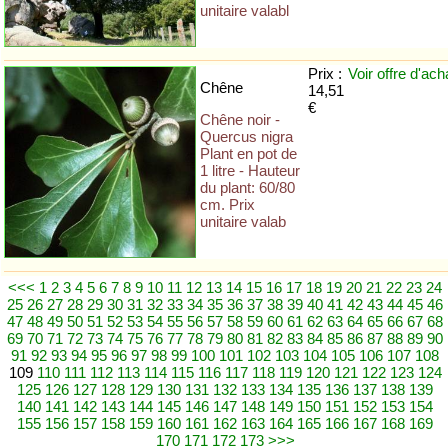
unitaire valabl
Prix :
Voir offre
d'ach
Chêne
14,51
€
Chêne noir -
Quercus nigra
Plant en pot de
1 litre - Hauteur
du plant: 60/80
cm. Prix
unitaire valab
<<<
1
2
3
4
5
6
7
8
9
10
11
12
13
14
15
16
17
18
19
20
21
22
23
24
25
26
27
28
29
30
31
32
33
34
35
36
37
38
39
40
41
42
43
44
45
46
47
48
49
50
51
52
53
54
55
56
57
58
59
60
61
62
63
64
65
66
67
68
69
70
71
72
73
74
75
76
77
78
79
80
81
82
83
84
85
86
87
88
89
90
91
92
93
94
95
96
97
98
99
100
101
102
103
104
105
106
107
108
109
110
111
112
113
114
115
116
117
118
119
120
121
122
123
124
125
126
127
128
129
130
131
132
133
134
135
136
137
138
139
140
141
142
143
144
145
146
147
148
149
150
151
152
153
154
155
156
157
158
159
160
161
162
163
164
165
166
167
168
169
170
171
172
173
>>>