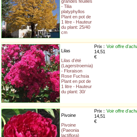
grandes feuilles
- Tilia
platyphyllos
Plant en pot de
1 litre - Hauteur
du plant: 25/40
cm
Prix :
Voir offre
d'ach
Lilas
14,51
€
Lilas d'été
(Lagerstroemia)
- Floraison
Rose Fuchsia
Plant en pot de
1 litre - Hauteur
du plant: 30/
Prix :
Voir offre
d'ach
Pivoine
14,51
€
Pivoine
(Paeonia
lactiflora)