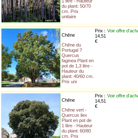
1 litre - Hauteur
du plant: 50/70
cm. Prix
unitaire
Prix :
Voir offre
d'ach
Chêne
14,51
€
Chêne du
Portugal ?
Quercus
faginea Plant en
pot de 1,3 litre -
Hauteur du
plant: 40/60 cm.
Prix uni
Prix :
Voir offre
d'ach
Chêne
14,51
€
Chêne vert -
Quercus ilex
Plant en pot de
1 litre - Hauteur
du plant: 60/80
cm. Prix