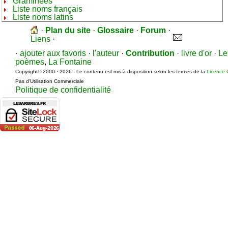
Graminées
Liste noms français
Liste noms latins
·
Plan du site
·
Glossaire
·
Forum
·
Liens
·
·
ajouter aux favoris
·
l'auteur
·
Contribution
·
livre d'or
·
Le
poèmes
,
La Fontaine
Copyright© 2000 · 2026 - Le contenu est mis à disposition selon les termes de la
Licence 
Pas d’Utilisation Commerciale
Politique de confidentialité