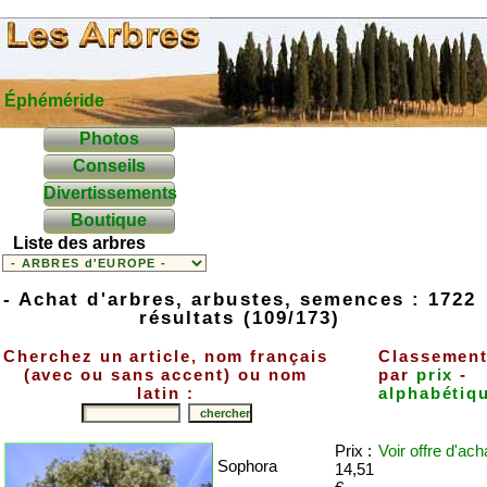
Éphéméride
Photos
Conseils
Divertissements
Boutique
Liste des arbres
- Achat d'arbres, arbustes, semences : 1722
résultats (109/173)
Cherchez un article, nom français
Classemen
(avec ou sans accent) ou nom
par
prix
-
latin :
alphabétiq
Prix :
Voir offre
d'ach
Sophora
14,51