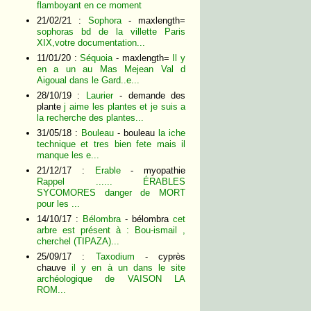
flamboyant en ce moment
21/02/21 :
Sophora
- maxlength=
sophoras bd de la villette Paris
XIX,votre documentation...
11/01/20 :
Séquoia
- maxlength=
Il y
en a un au Mas Mejean Val d
Aigoual dans le Gard..e...
28/10/19 :
Laurier
- demande des
plante
j aime les plantes et je suis a
la recherche des plantes...
31/05/18 :
Bouleau
- bouleau
la iche
technique et tres bien fete mais il
manque les e...
21/12/17 :
Erable
- myopathie
Rappel ...... ÉRABLES
SYCOMORES danger de MORT
pour les ...
14/10/17 :
Bélombra
- bélombra
cet
arbre est présent à : Bou-ismail ,
cherchel (TIPAZA)...
25/09/17 :
Taxodium
- cyprès
chauve
il y en à un dans le site
archéologique de VAISON LA
ROM...