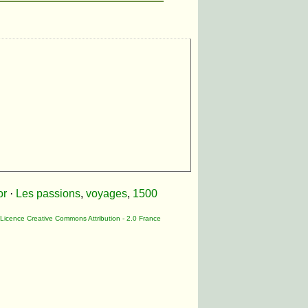
or
·
Les passions
,
voyages
,
1500
Licence Creative Commons Attribution - 2.0 France