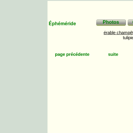
Photos
Éphéméride
érable cham
tulipi
page précédente
suite