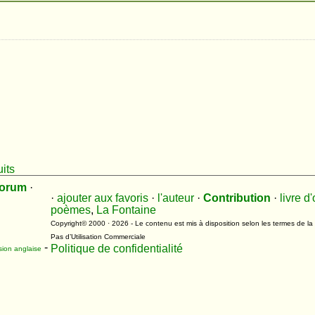
uits
orum
·
·
ajouter aux favoris
·
l'auteur
·
Contribution
·
livre d'
poèmes
,
La Fontaine
Copyright© 2000 · 2026 - Le contenu est mis à disposition selon les termes de la
Pas d’Utilisation Commerciale
-
Politique de confidentialité
n anglaise