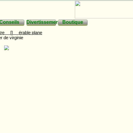
Conseils
Divertissements
Boutique
pêtre
[]
érable plane
er de virginie