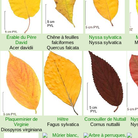
Érable du Père
Chêne à feuilles
Nyssa sylvatica
M
David
falciformes
Nyssa sylvatica
M
Acer davidii
Quercus falcata
Plaqueminier de
Hêtre
Cornouiller de Nuttall
Nys
Virginie
Fagus sylvatica
Cornus nuttallii
Nys
Diospyros virginiana