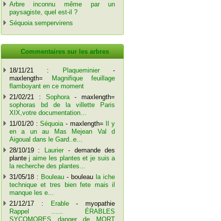
Arbre inconnu même par un
paysagiste, quel est-il ?
Séquoia sempervirens
Commentaires sur les arbres
18/11/21 :
Plaqueminier
-
maxlength=
Magnifique feuillage
flamboyant en ce moment
21/02/21 :
Sophora
- maxlength=
sophoras bd de la villette Paris
XIX,votre documentation...
11/01/20 :
Séquoia
- maxlength=
Il y
en a un au Mas Mejean Val d
Aigoual dans le Gard..e...
28/10/19 :
Laurier
- demande des
plante
j aime les plantes et je suis a
la recherche des plantes...
31/05/18 :
Bouleau
- bouleau
la iche
technique et tres bien fete mais il
manque les e...
21/12/17 :
Erable
- myopathie
Rappel ...... ÉRABLES
SYCOMORES danger de MORT