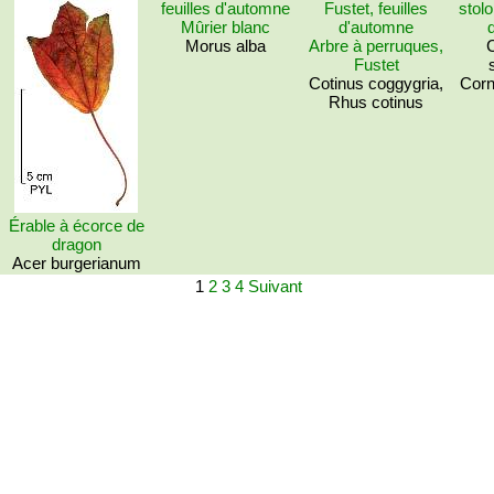
Mûrier blanc
Morus alba
Arbre à perruques,
C
Fustet
Cotinus coggygria,
Corn
Rhus cotinus
Érable à écorce de
dragon
Acer burgerianum
1
2
3
4
Suivant