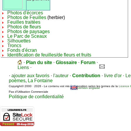
Photos d'écorces
Photos de Feuilles
(herbier)
Feuilles traitées
Photos de fleurs
Photos de paysages
Le Parc de Sceaux
Silhouettes
Troncs
Fonds d'écran
Identification de feuilles/de fleurs et fruits
·
Plan du site
·
Glossaire
·
Forum
·
Liens
·
·
ajouter aux favoris
·
l'auteur
·
Contribution
·
livre d'or
·
Le
poèmes
,
La Fontaine
Copyright© 2000 · 2026 - Le contenu est mis à disposition selon les termes de la
Licence 
-
version anglaise
Pas d’Utilisation Commerciale
Politique de confidentialité