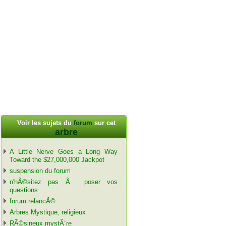
Voir les sujets du
forum
sur cet
arbre
A Little Nerve Goes a Long Way
Toward the $27,000,000 Jackpot
suspension du forum
n'hÃ©sitez pas Ã poser vos
questions
forum relancÃ©
Arbres Mystique, religieux
RÃ©sineux mystÃ¨re