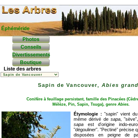
Éphéméride
Photos
Conseils
Divertissements
Boutique
Liste des arbres
Sapin de Vancouver,
Abies grand
Conifère à feuillage persistant, famille des
Pinacées
(
Cèdr
Mélèze
,
Pin
,
Sapin
,
Tsuga
), genre
Abies.
Étymologie :
"sapin" vient du 
même dérivé de
sapa
, "sève",
sapa
est d'origine indo-eur
"dégouliner". "Pectiné" précise q
disposées en peigne de pa