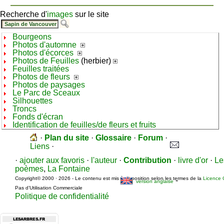
Recherche d'
images
sur le site
Bourgeons
Photos d'automne
Photos d'écorces
Photos de Feuilles
(herbier)
Feuilles traitées
Photos de fleurs
Photos de paysages
Le Parc de Sceaux
Silhouettes
Troncs
Fonds d'écran
Identification de feuilles/de fleurs et fruits
·
Plan du site
·
Glossaire
·
Forum
·
Liens
·
·
ajouter aux favoris
·
l'auteur
·
Contribution
·
livre d'or
·
Le
poèmes
,
La Fontaine
Copyright© 2000 · 2026 - Le contenu est mis à disposition selon les termes de la
Licence 
-
version anglaise
Pas d’Utilisation Commerciale
Politique de confidentialité