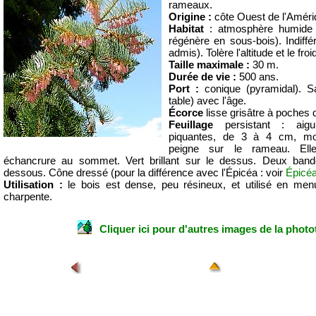
rameaux.
Origine :
côte Ouest de l'Améri
Habitat
: atmosphère humide 
régénère en sous-bois). Indiffé
admis). Tolère l'altitude et le froi
Taille maximale :
30 m.
Durée de vie :
500 ans.
Port :
conique (pyramidal). S
table) avec l'âge.
Écorce
lisse grisâtre à poches 
Feuillage
persistant : aigui
piquantes, de 3 à 4 cm, mol
peigne sur le rameau. Ell
échancrure au sommet. Vert brillant sur le dessus. Deux band
dessous. Cône dressé (pour la différence avec l'Épicéa : voir
Épicé
Utilisation :
le bois est dense, peu résineux, et utilisé en menui
charpente.
Cliquer ici pour d'autres images de la photo