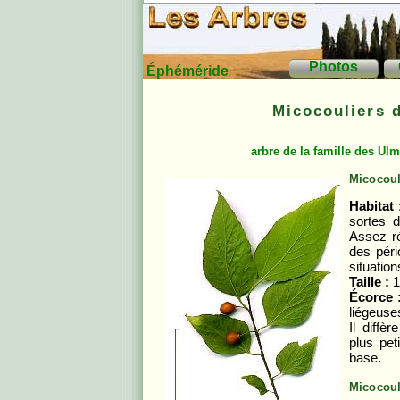
Photos
Éphéméride
Micocouliers 
arbre de la famille des
Ulm
Micocoul
Habitat 
sortes d
Assez ré
des péri
situation
Taille :
1
Écorce 
liégeuse
Il diffè
plus pet
base.
Micocoul