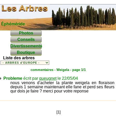
Éphéméride
Photos
Conseils
Divertissements
Boutique
Liste des arbres
commentaires -
Weigela
- page 1/1
Probleme
écrit par
queugnet
le 22/05/04
nous venons d'acheter la plante weigela en floraison
depuis 1 semaine maintenant elle fane et perd ses fleurs
qur dois je faire ? merci pour votre reponse
[1]