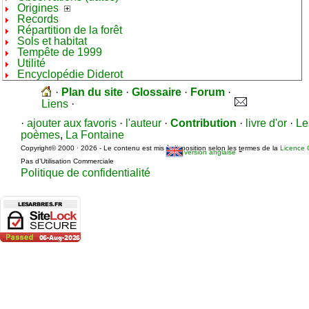
Origines
Records
Répartition de la forêt
Sols et habitat
Tempête de 1999
Utilité
Encyclopédie Diderot
·
Plan du site
·
Glossaire
·
Forum
·
Liens
·
·
ajouter aux favoris
·
l'auteur
·
Contribution
·
livre d'or
·
Le
poèmes
,
La Fontaine
Copyright© 2000 · 2026 - Le contenu est mis à disposition selon les termes de la
Licence 
-
version anglaise
Pas d’Utilisation Commerciale
Politique de confidentialité