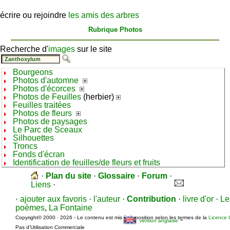
écrire ou rejoindre
les amis des arbres
Rubrique Photos
Recherche d'
images
sur le site
Bourgeons
Photos d'automne
Photos d'écorces
Photos de Feuilles
(herbier)
Feuilles traitées
Photos de fleurs
Photos de paysages
Le Parc de Sceaux
Silhouettes
Troncs
Fonds d'écran
Identification de feuilles/de fleurs et fruits
·
Plan du site
·
Glossaire
·
Forum
·
Liens
·
·
ajouter aux favoris
·
l'auteur
·
Contribution
·
livre d'or
·
Le
poèmes
,
La Fontaine
Copyright© 2000 · 2026 - Le contenu est mis à disposition selon les termes de la
Licence 
-
version anglaise
Pas d’Utilisation Commerciale