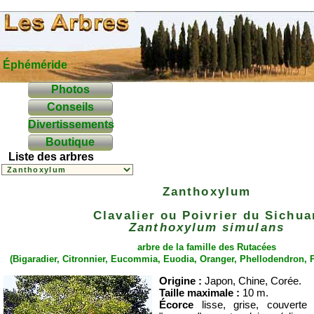
Éphéméride
Photos
Conseils
Divertissements
Boutique
Liste des arbres
Zanthoxylum
Clavalier ou Poivrier du Sichua
Zanthoxylum simulans
arbre de la famille des
Rutacées
(
Bigaradier
,
Citronnier
,
Eucommia
,
Euodia
,
Oranger
,
Phellodendron
,
P
Origine :
Japon, Chine, Corée.
Taille maximale :
10 m.
Écorce
lisse, grise, couvert