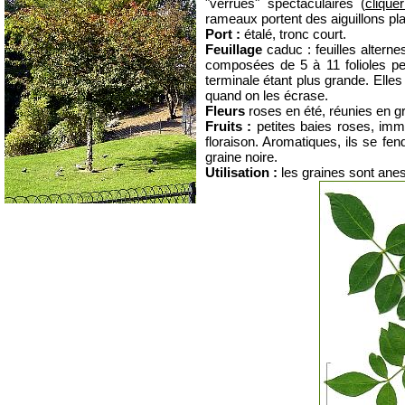
"verrues" spectaculaires (
clique
rameaux portent des aiguillons pla
Port :
étalé, tronc court.
Feuillage
caduc : feuilles alterne
composées de 5 à 11 folioles peu
terminale étant plus grande. Elle
quand on les écrase.
Fleurs
roses en été, réunies en g
Fruits :
petites baies roses, imm
floraison. Aromatiques, ils se fen
graine noire.
Utilisation :
les graines sont ane