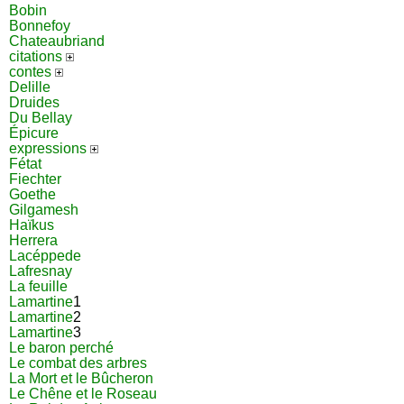
Bobin
Bonnefoy
Chateaubriand
citations
contes
Delille
Druides
Du Bellay
Épicure
expressions
Fétat
Fiechter
Goethe
Gilgamesh
Haïkus
Herrera
Lacéppede
Lafresnay
La feuille
Lamartine
1
Lamartine
2
Lamartine
3
Le baron perché
Le combat des arbres
La Mort et le Bûcheron
Le Chêne et le Roseau