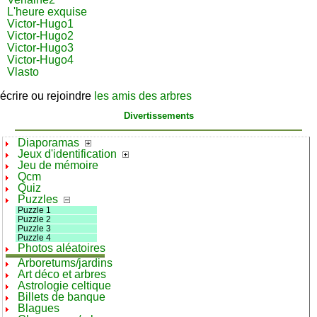
L'heure exquise
Victor-Hugo1
Victor-Hugo2
Victor-Hugo3
Victor-Hugo4
Vlasto
écrire ou rejoindre
les amis des arbres
Divertissements
Diaporamas
Jeux d'identification
Jeu de mémoire
Qcm
Quiz
Puzzles
Puzzle 1
Puzzle 2
Puzzle 3
Puzzle 4
Photos aléatoires
Arboretums/jardins
Art déco et arbres
Astrologie celtique
Billets de banque
Blagues