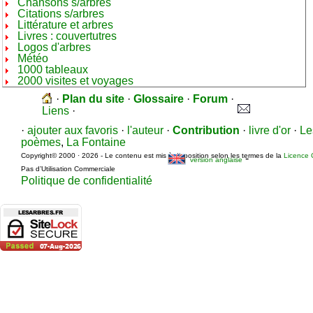
Chansons s/arbres
Citations s/arbres
Littérature et arbres
Livres : couvertutres
Logos d'arbres
Météo
1000 tableaux
2000 visites et voyages
·
Plan du site
·
Glossaire
·
Forum
·
Liens
·
·
ajouter aux favoris
·
l'auteur
·
Contribution
·
livre d'or
·
Le
poèmes
,
La Fontaine
Copyright© 2000 · 2026 - Le contenu est mis à disposition selon les termes de la
Licence 
-
version anglaise
Pas d’Utilisation Commerciale
Politique de confidentialité