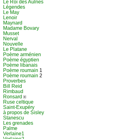
Le Roi des Aulnes
Légendes
Le May
Lenoir
Maynard
Madame Bovary
Musset
Nerval
Nouvelle
Le Platane
Poème arménien
Poème égyptien
Poème libanais
Poème roumain
1
Poème roumain
2
Proverbes
Bill Reid
Rimbaud
Ronsard
Ruse celtique
Saint-Exupéry
à propos de Sisley
Stanescu
Les grenades
Palme
Verlaine1
Verlaine2