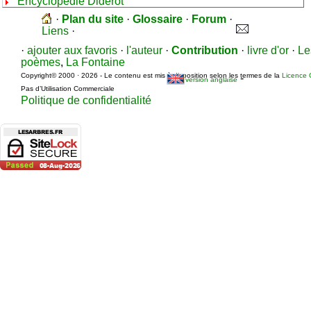
Encyclopédie Diderot
·
Plan du site
·
Glossaire
·
Forum
·
Liens
·
·
ajouter aux favoris
·
l'auteur
·
Contribution
·
livre d'or
·
Le
poèmes
,
La Fontaine
Copyright© 2000 · 2026 - Le contenu est mis à disposition selon les termes de la
Licence 
-
version anglaise
Pas d’Utilisation Commerciale
Politique de confidentialité