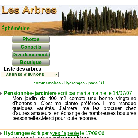
Éphéméride
Photos
Conseils
Divertissements
Boutique
Liste des arbres
commentaires -
Hydrangea
- page 1/1
Pensionnée- jardinière
écrit par
marita.mathie
le 14/07/07
Mon jardin de 400 m2 compte une bonne vingtaine
d'hortensia. C'est ma plante préférée. Il me manque
quelques variétés. J'aimerai me les procurer chez
d'autres amateurs, en échange de nombreuses boutures
personnelles.Merci pour toute réponse.
Hydrangee
écrit par
yves flageole
le 17/09/06