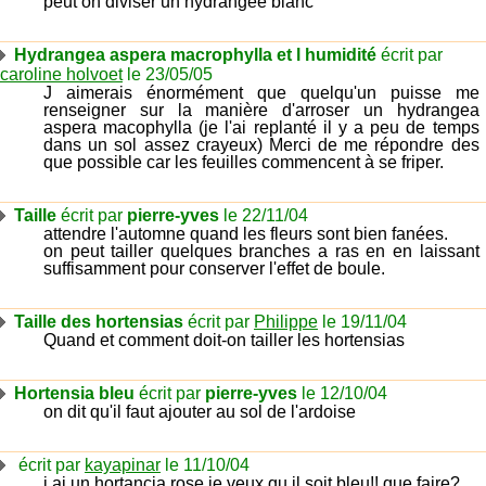
peut on diviser un hydrangee blanc
Hydrangea aspera macrophylla et l humidité
écrit par
caroline holvoet
le 23/05/05
J aimerais énormément que quelqu'un puisse me
renseigner sur la manière d'arroser un hydrangea
aspera macophylla (je l'ai replanté il y a peu de temps
dans un sol assez crayeux) Merci de me répondre des
que possible car les feuilles commencent à se friper.
Taille
écrit par
pierre-yves
le 22/11/04
attendre l'automne quand les fleurs sont bien fanées.
on peut tailler quelques branches a ras en en laissant
suffisamment pour conserver l'effet de boule.
Taille des hortensias
écrit par
Philippe
le 19/11/04
Quand et comment doit-on tailler les hortensias
Hortensia bleu
écrit par
pierre-yves
le 12/10/04
on dit qu'il faut ajouter au sol de l'ardoise
écrit par
kayapinar
le 11/10/04
j ai un hortancia rose je veux qu il soit bleu!! que faire?