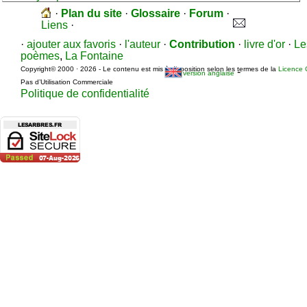
·
Plan du site
·
Glossaire
·
Forum
·
Liens
·
·
ajouter aux favoris
·
l'auteur
·
Contribution
·
livre d'or
·
Le
poèmes
,
La Fontaine
Copyright© 2000 · 2026 - Le contenu est mis à disposition selon les termes de la
Licence 
-
version anglaise
Pas d’Utilisation Commerciale
Politique de confidentialité