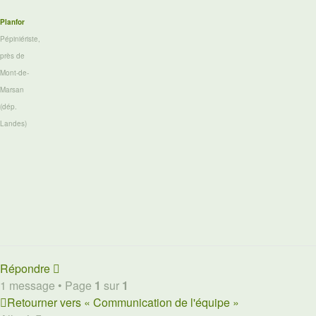
Planfor
Pépiniériste,
près de
Mont-de-
Marsan
(dép.
Landes)
Répondre
1 message • Page
1
sur
1
Retourner vers « Communication de l'équipe »