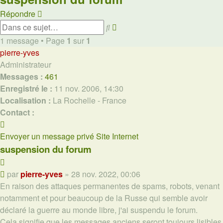
Répondre
Recherche
Rechercher
avancée
1 message • Page
1
sur
1
pierre-yves
Administrateur
Messages :
461
Enregistré le :
11 nov. 2006, 14:30
Localisation :
La Rochelle - France
Contact :
Contacter
pierre-
Envoyer un message privé
Site Internet
yves
suspension du forum
Citer
Message
par
pierre-yves
»
28 nov. 2022, 00:06
En raison des attaques permanentes de spams, robots, venant
notamment et pour beaucoup de la Russe qui semble avoir
déclaré la guerre au monde libre, j'ai suspendu le forum.
Cela signifie que les messages anciens seront toujours lisibles