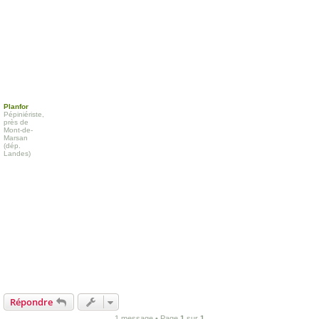
Planfor
Pépiniériste,
près de
Mont-de-
Marsan
(dép.
Landes)
Répondre
1 message • Page
1
sur
1