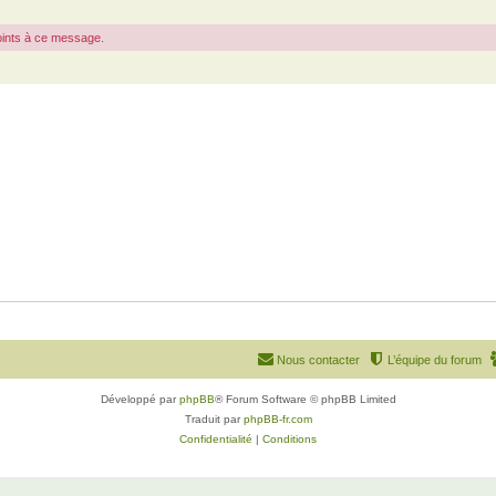
joints à ce message.
Nous contacter
L’équipe du forum
Développé par
phpBB
® Forum Software © phpBB Limited
Traduit par
phpBB-fr.com
Confidentialité
|
Conditions