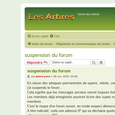
forum des arbres
Accès rapide
FAQ
Index du forum
Règlement et communication du forum
suspension du forum
Rechercher
Recher
Répondre
suspension du forum
M
par
pierre-yves
»
28 nov. 2022, 00:06
e
s
En raison des attaques permanentes de spams, robots, ven
s
j'ai suspendu le forum.
a
g
Cela signifie que les messages anciens seront toujours lisib
e
Les membres déjà enregistrés pourront écrire des sujets n
membres.
C'est le risque d'un forum ouvert, en mode respect démocrat
A titre indicatif, voilà une adresse IP qui se déchaine quot