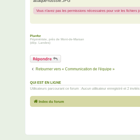
attaque-russsie.JPG
Vous n’avez pas les permissions nécessaires pour voir les fichiers 
Planfor
Pépiniériste, près de Mont-de-Marsan
(dép. Landes)
Répondre
Retourner vers « Communication de l'équipe »
QUI EST EN LIGNE
Utilisateurs parcourant ce forum : Aucun utilisateur enregistré et 2 invités
Index du forum