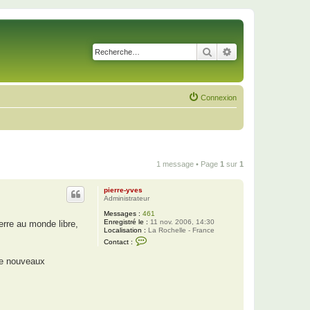
Rechercher
Recherche avancé
Connexion
1 message • Page
1
sur
1
pierre-yves
Administrateur
Messages :
461
Enregistré le :
11 nov. 2006, 14:30
rre au monde libre,
Localisation :
La Rochelle - France
C
Contact :
o
n
de nouveaux
t
a
c
t
e
r