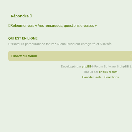
Répondre
Retourner vers « Vos remarques, questions diverses »
QUI EST EN LIGNE
Utilisateurs parcourant ce forum : Aucun utilisateur enregistré et 5 invités
Index du forum
Développé par
phpBB
® Forum Software © phpBB L
Traduit par
phpBB-fr.com
Confidentialité
|
Conditions