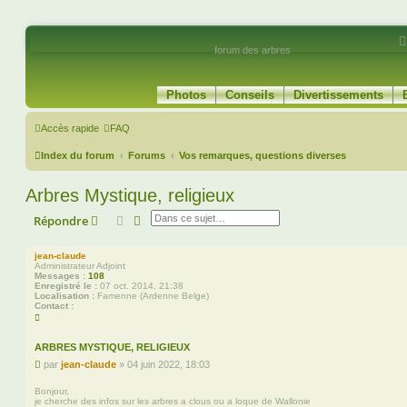
forum des arbres
Photos
Conseils
Divertissements
Accès rapide
FAQ
Index du forum
Forums
Vos remarques, questions diverses
Arbres Mystique, religieux
Rechercher
Recherche avancée
Répondre
jean-claude
Administrateur Adjoint
Messages :
108
Enregistré le :
07 oct. 2014, 21:38
Localisation :
Famenne (Ardenne Belge)
Contact :
C
o
n
t
ARBRES MYSTIQUE, RELIGIEUX
a
M
par
jean-claude
»
04 juin 2022, 18:03
c
t
e
e
s
Bonjour,
r
je cherche des infos sur les arbres a clous ou a loque de Wallonie
s
j