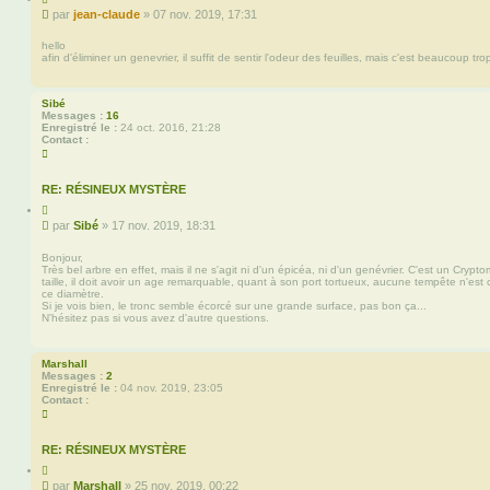
i
t
M
par
jean-claude
»
07 nov. 2019, 17:31
t
e
e
e
r
s
r
hello
j
afin d'éliminer un genevrier, il suffit de sentir l'odeur des feuilles, mais c'est beaucoup t
s
e
a
a
n
g
-
Sibé
e
c
Messages :
16
l
Enregistré le :
24 oct. 2016, 21:28
a
Contact :
u
C
d
o
e
n
t
RE: RÉSINEUX MYSTÈRE
a
C
c
i
t
M
par
Sibé
»
17 nov. 2019, 18:31
t
e
e
e
r
s
r
Bonjour,
S
Très bel arbre en effet, mais il ne s'agit ni d'un épicéa, ni d'un genévrier. C'est un Crypt
s
i
taille, il doit avoir un age remarquable, quant à son port tortueux, aucune tempête n'est
b
a
ce diamètre.
é
g
Si je vois bien, le tronc semble écorcé sur une grande surface, pas bon ça...
e
N'hésitez pas si vous avez d'autre questions.
Marshall
Messages :
2
Enregistré le :
04 nov. 2019, 23:05
Contact :
C
o
n
t
RE: RÉSINEUX MYSTÈRE
a
C
c
i
t
M
par
Marshall
»
25 nov. 2019, 00:22