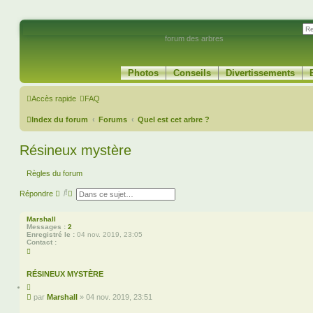
forum des arbres
Photos
Conseils
Divertissements
Accès rapide
FAQ
Index du forum
Forums
Quel est cet arbre ?
Résineux mystère
Règles du forum
R
R
Répondre
e
e
c
c
h
h
Marshall
e
e
Messages :
2
r
r
Enregistré le :
04 nov. 2019, 23:05
c
c
Contact :
C
h
h
o
e
e
n
r
a
t
RÉSINEUX MYSTÈRE
v
a
a
C
c
n
i
t
M
par
Marshall
»
04 nov. 2019, 23:51
c
t
e
e
e
é
r