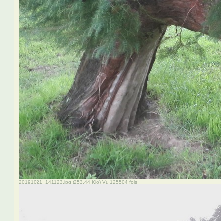
20191021_141123.jpg (253.44 Kio) Vu 125504 fois