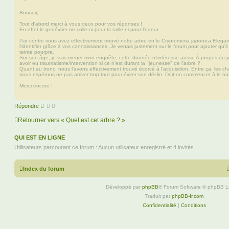
t
e
e
e
r
s
r
Bonsoir,
M
s
a
Tout d'abord merci à vous deux pour vos réponses !
r
a
En effet le genévrier ne colle ni pour la taille ni pour l'odeur.
s
g
h
e
Par contre vous avez effectivement trouvé notre arbre en le Cryptomeria japonica Elega
a
l'identifier grâce à vos connaissances. Je venais justement sur le forum pour ajouter qu'i
l
teinte pourpre.
l
Sur son âge, je vais mener mon enquête, cette donnée m'intéresse aussi. À propos du port
avoir eu traumatisme/intervention si ce n'est durant la "jeunesse" de l'arbre ?
Quant au tronc, nous l'avons effectivement trouvé écorcé à l'acquisition. Entre ça, les 
nous espérons ne pas arriver trop tard pour éviter son déclin. Doit-on commencer à le tra
Merci encore !
Répondre
Retourner vers « Quel est cet arbre ? »
QUI EST EN LIGNE
Utilisateurs parcourant ce forum : Aucun utilisateur enregistré et 4 invités
Index du forum
Développé par
phpBB
® Forum Software © phpBB L
Traduit par
phpBB-fr.com
Confidentialité
|
Conditions