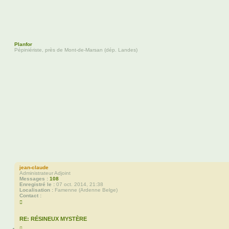
Planfor
Pépiniériste, près de Mont-de-Marsan (dép. Landes)
jean-claude
Administrateur Adjoint
Messages :
108
Enregistré le :
07 oct. 2014, 21:38
Localisation :
Famenne (Ardenne Belge)
Contact :
C
o
n
t
RE: RÉSINEUX MYSTÈRE
a
C
c