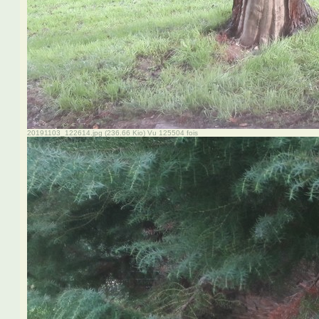
20191103_122614.jpg (236.66 Kio) Vu 125504 fois