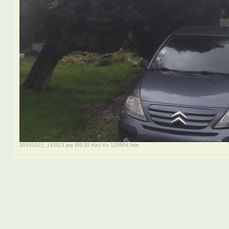
20191021_141113.jpg (89.32 Kio) Vu 125504 fois