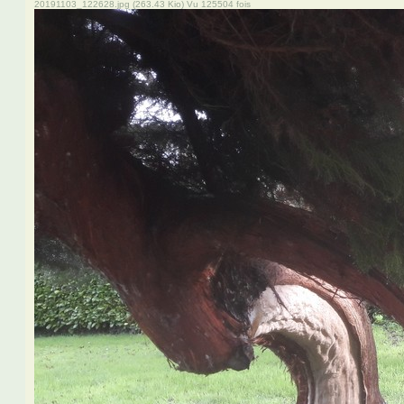
20191103_122628.jpg (263.43 Kio) Vu 125504 fois