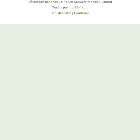
Développé par
phpBB
® Forum Software © phpBB Limited
Traduit par
phpBB-fr.com
Confidentialité
|
Conditions