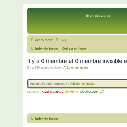
forum des arbres
Accès rapide
FAQ
Index du forum
Qui est en ligne
Il y a 0 membre et 0 membre invisible e
Il y a 969 invités en ligne •
Afficher les invités
Aucun utilisateur enregistré •
Afficher les invités
Légende :
Administrateurs
,
Co-Admin
,
Modérateurs
,
VIP
Index du forum