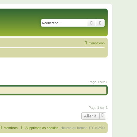
Rechercher
Recherche avancé
Connexion
Page
1
sur
1
Page
1
sur
1
Aller à
Membres
Supprimer les cookies
Heures au format
UTC+02:00