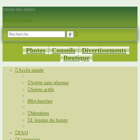
forum des arbres
Vers le contenu
Recherche
Rechercher
avancée
Photos
Conseils
Divertissements
Boutique
Accès rapide
Sujets sans réponse
Sujets actifs
Rechercher
Membres
L’équipe du forum
FAQ
Connexion