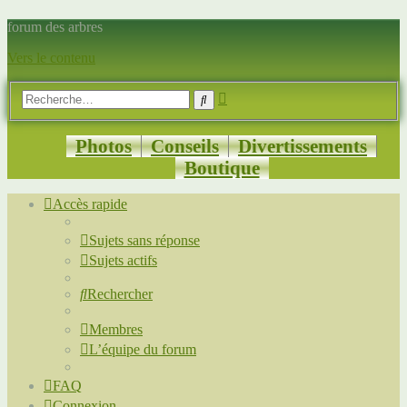
forum des arbres
Vers le contenu
Recherche
Rechercher
avancée
Photos
Conseils
Divertissements
Boutique
Accès rapide
Sujets sans réponse
Sujets actifs
Rechercher
Membres
L’équipe du forum
FAQ
Connexion