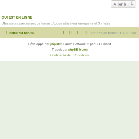
Aller à
QUI EST EN LIGNE
Utilisateurs parcourant ce forum : Aucun utilisateur enregistré et 3 invités
Index du forum
Heures au format
UTC+02:00
Développé par
phpBB
® Forum Software © phpBB Limited
Traduit par
phpBB-fr.com
Confidentialité
|
Conditions