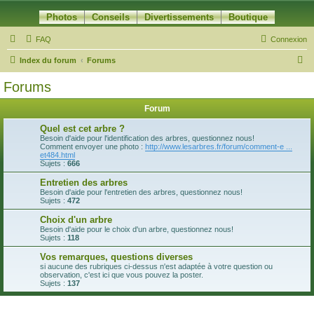
Photos
Conseils
Divertissements
Boutique
FAQ
Connexion
R
Index du forum
Forums
e
Forums
c
Forum
h
e
Quel est cet arbre ?
Besoin d'aide pour l'identification des arbres, questionnez nous!
r
Comment envoyer une photo :
http://www.lesarbres.fr/forum/comment-e ...
et484.html
c
Sujets :
666
h
Entretien des arbres
Besoin d'aide pour l'entretien des arbres, questionnez nous!
e
Sujets :
472
r
Choix d'un arbre
Besoin d'aide pour le choix d'un arbre, questionnez nous!
Sujets :
118
Vos remarques, questions diverses
si aucune des rubriques ci-dessus n'est adaptée à votre question ou
observation, c'est ici que vous pouvez la poster.
Sujets :
137