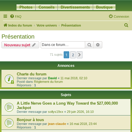
Photos
Conseils
Divertissements
Boutique
FAQ
Connexion
R
Index du forum
Votre univers
Présentation
e
Présentation
c
Rechercher
Recherche avanc
Nouveau sujet
h
e
1
2
Suivante
71 sujets
r
Annonces
c
Charte du forum
h
Dernier message par
David
«
11 mai 2018, 02:10
Posté dans
Règlement du forum
e
Réponses :
1
r
Sujets
A Little Nerve Goes a Long Way Toward the $27,000,000
Jackpot
Dernier message par
sollys19xx
«
29 juin 2026, 16:10
Bonjour à tous
Dernier message par
jean-claude
«
16 mai 2018, 23:44
Réponses :
1