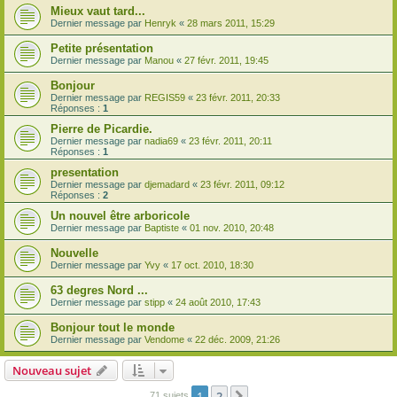
Mieux vaut tard...
Dernier message par
Henryk
«
28 mars 2011, 15:29
Petite présentation
Dernier message par
Manou
«
27 févr. 2011, 19:45
Bonjour
Dernier message par
REGIS59
«
23 févr. 2011, 20:33
Réponses :
1
Pierre de Picardie.
Dernier message par
nadia69
«
23 févr. 2011, 20:11
Réponses :
1
presentation
Dernier message par
djemadard
«
23 févr. 2011, 09:12
Réponses :
2
Un nouvel être arboricole
Dernier message par
Baptiste
«
01 nov. 2010, 20:48
Nouvelle
Dernier message par
Yvy
«
17 oct. 2010, 18:30
63 degres Nord ...
Dernier message par
stipp
«
24 août 2010, 17:43
Bonjour tout le monde
Dernier message par
Vendome
«
22 déc. 2009, 21:26
Nouveau sujet
1
2
71 sujets