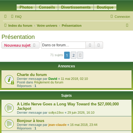
Photos
Conseils
Divertissements
Boutique
FAQ
Connexion
R
Index du forum
Votre univers
Présentation
e
Présentation
c
Rechercher
Recherche avanc
Nouveau sujet
h
e
1
2
Suivante
71 sujets
r
Annonces
c
Charte du forum
h
Dernier message par
David
«
11 mai 2018, 02:10
Posté dans
Règlement du forum
e
Réponses :
1
r
Sujets
A Little Nerve Goes a Long Way Toward the $27,000,000
Jackpot
Dernier message par
sollys19xx
«
29 juin 2026, 16:10
Bonjour à tous
Dernier message par
jean-claude
«
16 mai 2018, 23:44
Réponses :
1