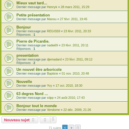
Mieux vaut tard...
Dernier message par
Henryk
«
28 mars 2011, 15:29
Petite présentation
Dernier message par
Manou
«
27 févr. 2011, 19:45
Bonjour
Dernier message par
REGIS59
«
23 févr. 2011, 20:33
Réponses :
1
Pierre de Picardie.
Dernier message par
nadia69
«
23 févr. 2011, 20:11
Réponses :
1
presentation
Dernier message par
djemadard
«
23 févr. 2011, 09:12
Réponses :
2
Un nouvel être arboricole
Dernier message par
Baptiste
«
01 nov. 2010, 20:48
Nouvelle
Dernier message par
Yvy
«
17 oct. 2010, 18:30
63 degres Nord ...
Dernier message par
stipp
«
24 août 2010, 17:43
Bonjour tout le monde
Dernier message par
Vendome
«
22 déc. 2009, 21:26
Nouveau sujet
1
2
Suivante
71 sujets