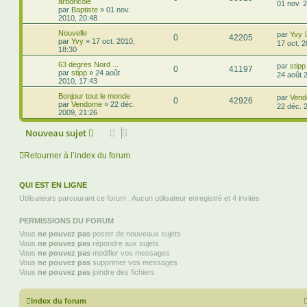
arboricole
01 nov. 
par
Baptiste
»
01 nov.
2010, 20:48
Nouvelle
par
Yvy
0
42205
par
Yvy
»
17 oct. 2010,
17 oct. 
18:30
63 degres Nord ...
par
stipp
0
41197
par
stipp
»
24 août
24 août 
2010, 17:43
Bonjour tout le monde
par
Ven
0
42926
par
Vendome
»
22 déc.
22 déc. 
2009, 21:26
Nouveau sujet
Retourner à l’index du forum
QUI EST EN LIGNE
Utilisateurs parcourant ce forum : Aucun utilisateur enregistré et 4 invités
PERMISSIONS DU FORUM
Vous
ne pouvez pas
poster de nouveaux sujets
Vous
ne pouvez pas
répondre aux sujets
Vous
ne pouvez pas
modifier vos messages
Vous
ne pouvez pas
supprimer vos messages
Vous
ne pouvez pas
joindre des fichiers
Index du forum