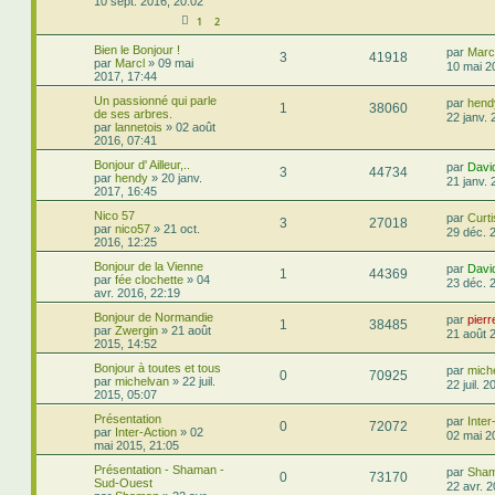
10 sept. 2016, 20:02
1
2
Bien le Bonjour !
par
Marc
3
41918
par
Marcl
»
09 mai
10 mai 2
2017, 17:44
Un passionné qui parle
par
hend
1
38060
de ses arbres.
22 janv. 
par
lannetois
»
02 août
2016, 07:41
Bonjour d' Ailleur,..
par
Davi
3
44734
par
hendy
»
20 janv.
21 janv. 
2017, 16:45
Nico 57
par
Curti
3
27018
par
nico57
»
21 oct.
29 déc. 
2016, 12:25
Bonjour de la Vienne
par
Davi
1
44369
par
fée clochette
»
04
23 déc. 
avr. 2016, 22:19
Bonjour de Normandie
par
pier
1
38485
par
Zwergin
»
21 août
21 août 
2015, 14:52
Bonjour à toutes et tous
par
mich
0
70925
par
michelvan
»
22 juil.
22 juil. 
2015, 05:07
Présentation
par
Inter
0
72072
par
Inter-Action
»
02
02 mai 2
mai 2015, 21:05
Présentation - Shaman -
par
Sha
0
73170
Sud-Ouest
22 avr. 