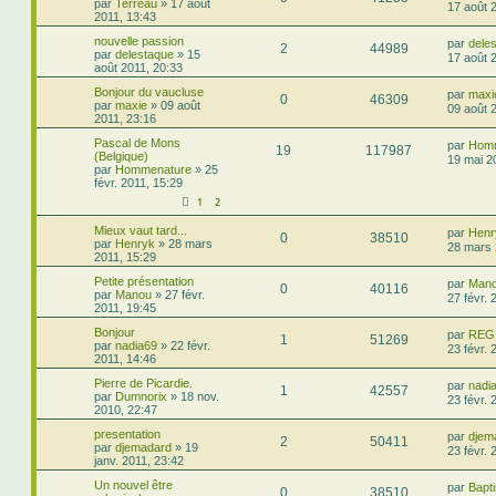
par
Terreau
»
17 août
17 août 
2011, 13:43
nouvelle passion
par
dele
2
44989
par
delestaque
»
15
17 août 
août 2011, 20:33
Bonjour du vaucluse
par
maxi
0
46309
par
maxie
»
09 août
09 août 
2011, 23:16
Pascal de Mons
par
Hom
19
117987
(Belgique)
19 mai 2
par
Hommenature
»
25
févr. 2011, 15:29
1
2
Mieux vaut tard...
par
Henr
0
38510
par
Henryk
»
28 mars
28 mars 
2011, 15:29
Petite présentation
par
Man
0
40116
par
Manou
»
27 févr.
27 févr. 
2011, 19:45
Bonjour
par
REG
1
51269
par
nadia69
»
22 févr.
23 févr. 
2011, 14:46
Pierre de Picardie.
par
nadi
1
42557
par
Dumnorix
»
18 nov.
23 févr. 
2010, 22:47
presentation
par
djem
2
50411
par
djemadard
»
19
23 févr. 
janv. 2011, 23:42
Un nouvel être
par
Bapti
0
38510