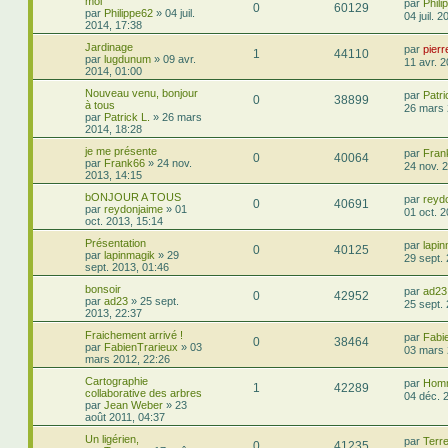
moi
par
Phili
0
60129
par
Philippe62
»
04 juil.
04 juil. 
2014, 17:38
Jardinage
par
pier
1
44110
par
lugdunum
»
09 avr.
11 avr. 
2014, 01:00
Nouveau venu, bonjour
par
Patri
0
38899
à tous
26 mars 
par
Patrick L.
»
26 mars
2014, 18:28
je me présente
par
Fran
0
40064
par
Frank66
»
24 nov.
24 nov. 
2013, 14:15
bONJOUR A TOUS
par
reyd
0
40691
par
reydonjaime
»
01
01 oct. 
oct. 2013, 15:14
Présentation
par
lapi
0
40125
par
lapinmagik
»
29
29 sept.
sept. 2013, 01:46
bonsoir
par
ad23
0
42952
par
ad23
»
25 sept.
25 sept.
2013, 22:37
Fraichement arrivé !
par
Fabi
0
38464
par
FabienTrarieux
»
03
03 mars 
mars 2012, 22:26
Cartographie
par
Hom
1
42289
collaborative des arbres
04 déc. 
par
Jean Weber
»
23
août 2011, 04:37
Un ligérien,
par
Terr
0
41235