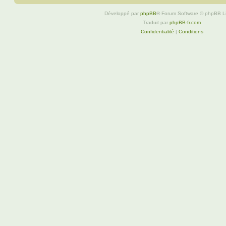
Développé par
phpBB
® Forum Software © phpBB L
Traduit par
phpBB-fr.com
Confidentialité
|
Conditions