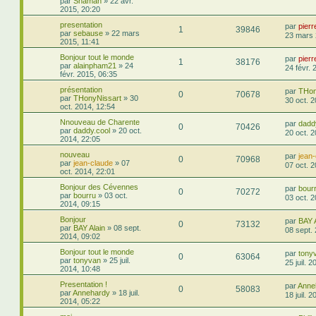
par
Shaman
»
22 avr.
2015, 20:20
presentation
par
pier
1
39846
par
sebause
»
22 mars
23 mars 
2015, 11:41
Bonjour tout le monde
par
pier
1
38176
par
alainpham21
»
24
24 févr. 
févr. 2015, 06:35
présentation
par
THon
0
70678
par
THonyNissart
»
30
30 oct. 
oct. 2014, 12:54
Nnouveau de Charente
par
dadd
0
70426
par
daddy.cool
»
20 oct.
20 oct. 
2014, 22:05
nouveau
par
jean
0
70968
par
jean-claude
»
07
07 oct. 
oct. 2014, 22:01
Bonjour des Cévennes
par
bour
0
70272
par
bourru
»
03 oct.
03 oct. 
2014, 09:15
Bonjour
par
BAY A
0
73132
par
BAY Alain
»
08 sept.
08 sept.
2014, 09:02
Bonjour tout le monde
par
tony
0
63064
par
tonyvan
»
25 juil.
25 juil. 
2014, 10:48
Presentation !
par
Anne
0
58083
par
Annehardy
»
18 juil.
18 juil. 
2014, 05:22