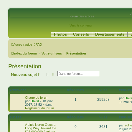
forum des arbres
Vers le contenu
Photos
Conseils
Divertissements
Accès rapide
FAQ
Index du forum
Votre univers
Présentation
Présentation
Rechercher
Recherche avancée
Nouveau sujet
ANNONCES
RÉPONSES
VUES
DERNIE
Charte du forum
par
Davi
1
259258
par
David
»
18 janv.
11 mai 2
2017, 18:52
» dans
Règlement du forum
SUJETS
RÉPONSES
VUES
DERNIE
A Little Nerve Goes a
par
soll
0
3681
Long Way Toward the
29 juin 2
$27,000,000 Jackpot