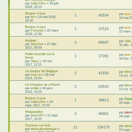
par
sollys19xx
»
29 juin
2026, 16:10
Bonjour à tous
par
jean
1
45534
par
frb
»
16 mai 2018,
16 mai 2
18:10
Bonjour à tous
par
jean
1
37515
par
François
»
22 mars
22 mars 
2018, 12:39
Aquitain
par
Yjdo
3
69697
par
SanJose
»
27 déc.
31 déc. 
2017, 00:56
Petite nouvelle sur le
par
jean
1
37391
forum
18 nov. 
par
Stacy
»
18 nov.
2017, 11:23
Un bonjour de Belgique
par
lebru
2
41930
par
marc js
»
28 mai
13 oct. 
2013, 15:54
Un ti bonjour de ch'Nord
par
lebru
2
43545
par
emille
»
04 janv.
13 oct. 
2015, 15:20
Bonjour à tous
par
Davi
1
39813
par
sollys19xx
»
24
26 sept.
sept. 2017, 14:33
Réapparition
par
pier
3
46901
par
bourru07
»
11 sept.
18 sept.
2017, 14:22
Tourneur sur bois
par
abra
21
236175
par
abracabrantesque
»
03 sept.