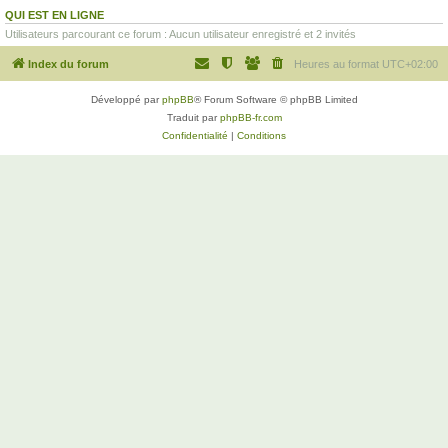
QUI EST EN LIGNE
Utilisateurs parcourant ce forum : Aucun utilisateur enregistré et 2 invités
Index du forum
Heures au format
UTC+02:00
Développé par
phpBB
® Forum Software © phpBB Limited
Traduit par
phpBB-fr.com
Confidentialité
|
Conditions