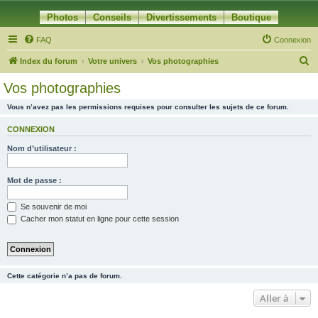
Photos
Conseils
Divertissements
Boutique
FAQ
Connexion
R
Index du forum
Votre univers
Vos photographies
e
Vos photographies
c
Vous n’avez pas les permissions requises pour consulter les sujets de ce forum.
h
e
CONNEXION
r
Nom d’utilisateur :
c
h
Mot de passe :
e
Se souvenir de moi
r
Cacher mon statut en ligne pour cette session
Cette catégorie n’a pas de forum.
Aller à