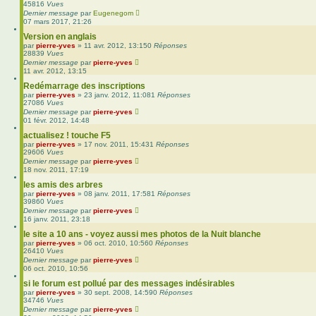
45816
Vues
Dernier message
par
Eugenegom
07 mars 2017, 21:26
Version en anglais
par
pierre-yves
»
11 avr. 2012, 13:15
0
Réponses
28839
Vues
Dernier message
par
pierre-yves
11 avr. 2012, 13:15
Redémarrage des inscriptions
par
pierre-yves
»
23 janv. 2012, 11:08
1
Réponses
27086
Vues
Dernier message
par
pierre-yves
01 févr. 2012, 14:48
actualisez ! touche F5
par
pierre-yves
»
17 nov. 2011, 15:43
1
Réponses
29606
Vues
Dernier message
par
pierre-yves
18 nov. 2011, 17:19
les amis des arbres
par
pierre-yves
»
08 janv. 2011, 17:58
1
Réponses
39860
Vues
Dernier message
par
pierre-yves
16 janv. 2011, 23:18
le site a 10 ans - voyez aussi mes photos de la Nuit blanche
par
pierre-yves
»
06 oct. 2010, 10:56
0
Réponses
26410
Vues
Dernier message
par
pierre-yves
06 oct. 2010, 10:56
si le forum est pollué par des messages indésirables
par
pierre-yves
»
30 sept. 2008, 14:59
0
Réponses
34746
Vues
Dernier message
par
pierre-yves