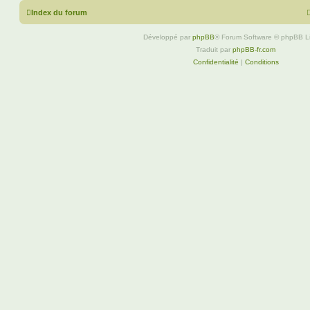
Index du forum
Développé par
phpBB
® Forum Software © phpBB L
Traduit par
phpBB-fr.com
Confidentialité
|
Conditions