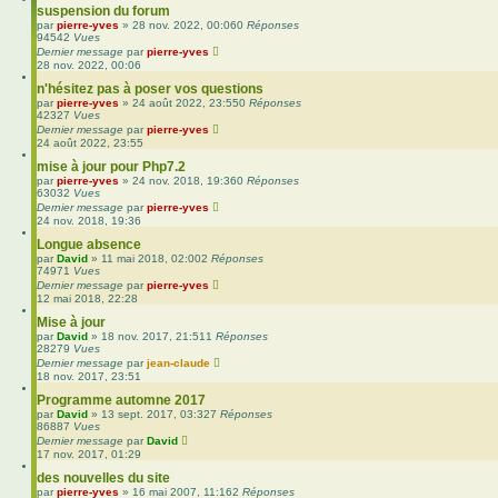
suspension du forum
par
pierre-yves
»
28 nov. 2022, 00:06
0
Réponses
94542
Vues
Dernier message
par
pierre-yves
28 nov. 2022, 00:06
n'hésitez pas à poser vos questions
par
pierre-yves
»
24 août 2022, 23:55
0
Réponses
42327
Vues
Dernier message
par
pierre-yves
24 août 2022, 23:55
mise à jour pour Php7.2
par
pierre-yves
»
24 nov. 2018, 19:36
0
Réponses
63032
Vues
Dernier message
par
pierre-yves
24 nov. 2018, 19:36
Longue absence
par
David
»
11 mai 2018, 02:00
2
Réponses
74971
Vues
Dernier message
par
pierre-yves
12 mai 2018, 22:28
Mise à jour
par
David
»
18 nov. 2017, 21:51
1
Réponses
28279
Vues
Dernier message
par
jean-claude
18 nov. 2017, 23:51
Programme automne 2017
par
David
»
13 sept. 2017, 03:32
7
Réponses
86887
Vues
Dernier message
par
David
17 nov. 2017, 01:29
des nouvelles du site
par
pierre-yves
»
16 mai 2007, 11:16
2
Réponses