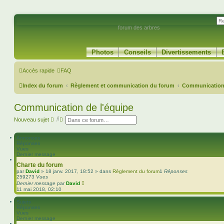
forum des arbres
Photos
Conseils
Divertissements
Accès rapide
FAQ
Index du forum
Règlement et communication du forum
Communication 
Communication de l'équipe
R
R
Nouveau sujet
e
e
c
c
h
h
Annonces
e
e
Réponses
r
r
Vues
c
c
Dernier message
h
h
Charte du forum
e
e
par
David
»
18 janv. 2017, 18:52
» dans
Règlement du forum
1
Réponses
r
a
259273
Vues
v
Dernier message
par
David
a
11 mai 2018, 02:10
n
c
Sujets
é
Réponses
e
Vues
Dernier message