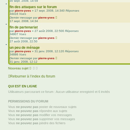
30 sept. 2008, 14:59
fin des attaques sur le forum
par
pierre-yves
»
17 sept. 2008, 14:34
0
Réponses
34416
Vues
Dernier message
par
pierre-yves
17 sept. 2008, 14:34
fin de partenariat
par
pierre-yves
»
27 août 2008, 22:50
0
Réponses
34907
Vues
Dernier message
par
pierre-yves
27 août 2008, 22:50
un peu de ménage
par
pierre-yves
»
31 janv. 2008, 12:12
0
Réponses
34886
Vues
Dernier message
par
pierre-yves
31 janv. 2008, 12:12
Nouveau sujet
Retourner à l’index du forum
QUI EST EN LIGNE
Utilisateurs parcourant ce forum : Aucun utilisateur enregistré et 6 invités
PERMISSIONS DU FORUM
Vous
ne pouvez pas
poster de nouveaux sujets
Vous
ne pouvez pas
répondre aux sujets
Vous
ne pouvez pas
modifier vos messages
Vous
ne pouvez pas
supprimer vos messages
Vous
ne pouvez pas
joindre des fichiers