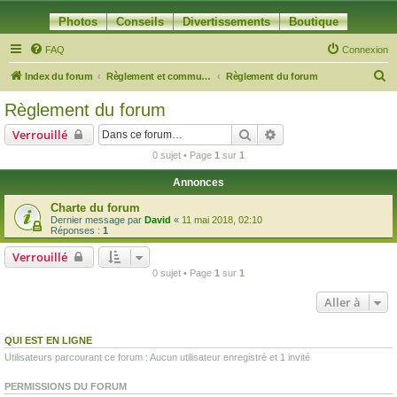
Photos
Conseils
Divertissements
Boutique
FAQ
Connexion
R
Index du forum
Règlement et communication du forum
Règlement du forum
e
Règlement du forum
c
Rechercher
Recherche avancée
Verrouillé
h
0 sujet • Page
1
sur
1
e
Annonces
r
c
Charte du forum
Dernier message par
David
«
11 mai 2018, 02:10
h
Réponses :
1
e
Verrouillé
r
0 sujet • Page
1
sur
1
Aller à
QUI EST EN LIGNE
Utilisateurs parcourant ce forum : Aucun utilisateur enregistré et 1 invité
PERMISSIONS DU FORUM