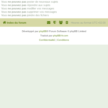
Vous
ne pouvez pas
poster de nouveaux sujets
Vous
ne pouvez pas
répondre aux sujets
Vous
ne pouvez pas
modifier vos messages
Vous
ne pouvez pas
supprimer vos messages
Vous
ne pouvez pas
joindre des fichiers
Index du forum
Heures au format
UTC+02:00
Développé par
phpBB
® Forum Software © phpBB Limited
Traduit par
phpBB-fr.com
Confidentialité
|
Conditions