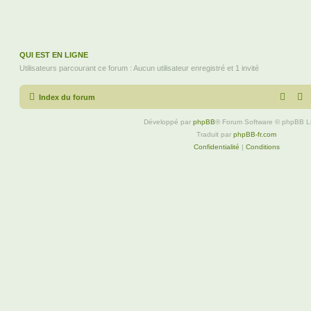
QUI EST EN LIGNE
Utilisateurs parcourant ce forum : Aucun utilisateur enregistré et 1 invité
Index du forum
Développé par
phpBB
® Forum Software © phpBB L
Traduit par
phpBB-fr.com
Confidentialité
|
Conditions