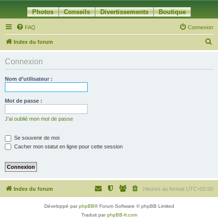
Photos
Conseils
Divertissements
Boutique
FAQ
Connexion
R
Index du forum
e
Connexion
c
h
Nom d’utilisateur :
e
r
Mot de passe :
c
J’ai oublié mon mot de passe
h
e
Se souvenir de moi
Cacher mon statut en ligne pour cette session
r
Index du forum
Heures au format
UTC+02:00
Développé par
phpBB
® Forum Software © phpBB Limited
Traduit par
phpBB-fr.com