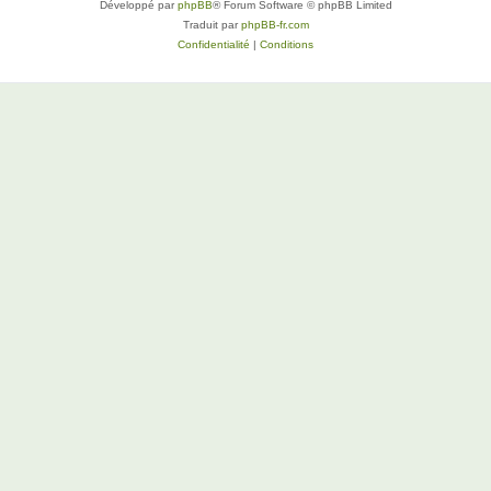
Développé par
phpBB
® Forum Software © phpBB Limited
Traduit par
phpBB-fr.com
Confidentialité
|
Conditions