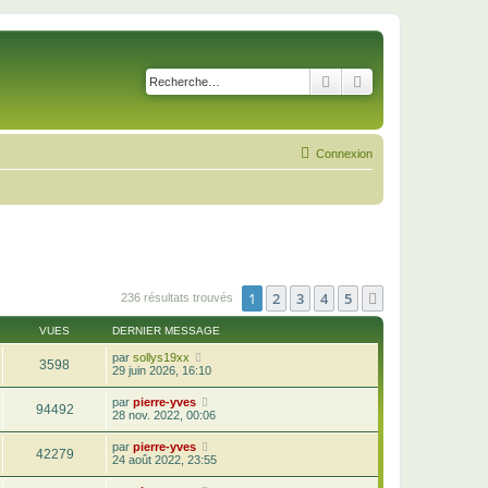
Rechercher
Recherche avancé
Connexion
1
2
3
4
5
Suivante
236 résultats trouvés
VUES
DERNIER MESSAGE
par
sollys19xx
3598
29 juin 2026, 16:10
par
pierre-yves
94492
28 nov. 2022, 00:06
par
pierre-yves
42279
24 août 2022, 23:55