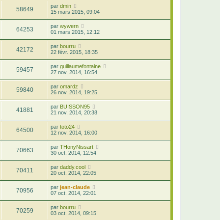
par
dmin
58649
15 mars 2015, 09:04
par
wywern
64253
01 mars 2015, 12:12
par
bourru
42172
22 févr. 2015, 18:35
par
guillaumefontaine
59457
27 nov. 2014, 16:54
par
omardz
59840
26 nov. 2014, 19:25
par
BUISSON95
41881
21 nov. 2014, 20:38
par
toto24
64500
12 nov. 2014, 16:00
par
THonyNissart
70663
30 oct. 2014, 12:54
par
daddy.cool
70411
20 oct. 2014, 22:05
par
jean-claude
70956
07 oct. 2014, 22:01
par
bourru
70259
03 oct. 2014, 09:15