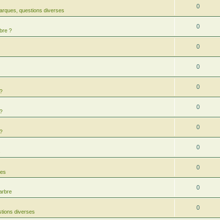
0
arques, questions diverses
0
bre ?
0
0
0
 ?
0
 ?
0
 ?
0
s
0
res
0
arbre
0
tions diverses