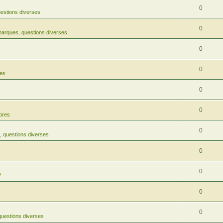
0
estions diverses
0
arques, questions diverses
0
0
res
0
0
rbres
0
 questions diverses
0
0
?
0
0
uestions diverses