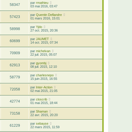
par
rmathieu
58347
03 mai 2016, 03:47
par
Quentin Deflandre
57423
01 mars 2016, 15:01
par
Yjdo
58998
27 oct. 2015, 20:36
par
JAUMET
60699
14 oct. 2015, 07:34
par
michelvan
70909
22 juil. 2015, 05:07
par
gyombj
62913
08 juil. 2015, 12:10
par
charlesnepo
58779
15 juin 2015, 16:55
par
Inter-Action
72058
02 mai 2015, 21:05
par
closcrib
42774
01 mai 2015, 18:44
par
Shaman
73158
22 avr. 2015, 20:20
par
sebause
61229
22 mars 2015, 11:59