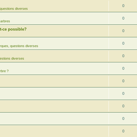
0
questions diverses
0
 arbres
-ce possible?
0
0
ques, questions diverses
0
estions diverses
0
rbre ?
0
0
0
0
0