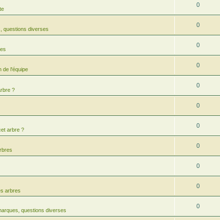
0
te
0
 questions diverses
0
res
0
 de l'équipe
0
arbre ?
0
0
cet arbre ?
0
arbres
0
0
es arbres
0
arques, questions diverses