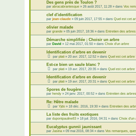
Des gens près de Toulon ?
par
abracabrantesque
»
26 août 2017, 11:28
» dans
Vos rem
clef d'identification
par
jean-claude
»
09 juin 2017, 17:55
» dans
Quel est cet ar
olivier malade
par
grande
»
05 juin 2017, 18:36
» dans
Entretien des arbres
Démarche simplifiée ; Choisir un arbre
par
David
»
12 mai 2017, 01:50
» dans
Choix d'un arbre
Identification d'arbre en devenir
par
plati
»
20 avr. 2017, 12:52
» dans
Quel est cet arbre
Est-ce bien un saule blanc ?
par
plati
»
19 avr. 2017, 20:35
» dans
Quel est cet arbre
Identification d'arbre en devenir
par
plati
»
19 avr. 2017, 20:31
» dans
Quel est cet arbre
Spores de fougère
par
hendy
»
24 janv. 2017, 00:52
» dans
Entretien des arbre
Re: Hêtre malade
par
Yjdo
»
18 déc. 2016, 19:30
» dans
Entretien des arb
La liste des fruits exotiques
par
dupontpauline83
»
18 juil. 2016, 04:31
» dans
Choix d'un 
Eucalyptus gunnii jaunissant
par
Jasina
»
09 mai 2016, 08:34
» dans
Vos remarques, ques