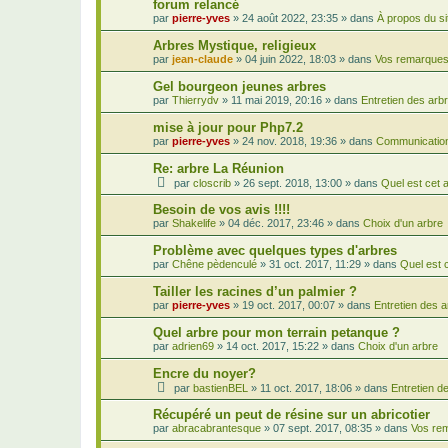
forum relancé
par
pierre-yves
»
24 août 2022, 23:35
» dans
À propos du si
Arbres Mystique, religieux
par
jean-claude
»
04 juin 2022, 18:03
» dans
Vos remarques,
Gel bourgeon jeunes arbres
par
Thierrydv
»
11 mai 2019, 20:16
» dans
Entretien des arb
mise à jour pour Php7.2
par
pierre-yves
»
24 nov. 2018, 19:36
» dans
Communication
Re: arbre La Réunion
par
closcrib
»
26 sept. 2018, 13:00
» dans
Quel est cet 
Besoin de vos avis !!!!
par
Shakelife
»
04 déc. 2017, 23:46
» dans
Choix d'un arbre
Problème avec quelques types d'arbres
par
Chêne pèdenculé
»
31 oct. 2017, 11:29
» dans
Quel est 
Tailler les racines d’un palmier ?
par
pierre-yves
»
19 oct. 2017, 00:07
» dans
Entretien des 
Quel arbre pour mon terrain petanque ?
par
adrien69
»
14 oct. 2017, 15:22
» dans
Choix d'un arbre
Encre du noyer?
par
bastienBEL
»
11 oct. 2017, 18:06
» dans
Entretien d
Récupéré un peut de résine sur un abricotier
par
abracabrantesque
»
07 sept. 2017, 08:35
» dans
Vos rem