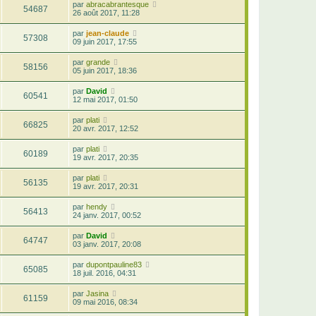
par
abracabrantesque
54687
26 août 2017, 11:28
par
jean-claude
57308
09 juin 2017, 17:55
par
grande
58156
05 juin 2017, 18:36
par
David
60541
12 mai 2017, 01:50
par
plati
66825
20 avr. 2017, 12:52
par
plati
60189
19 avr. 2017, 20:35
par
plati
56135
19 avr. 2017, 20:31
par
hendy
56413
24 janv. 2017, 00:52
par
David
64747
03 janv. 2017, 20:08
par
dupontpauline83
65085
18 juil. 2016, 04:31
par
Jasina
61159
09 mai 2016, 08:34