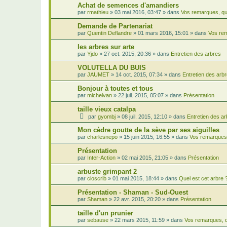
Achat de semences d'amandiers
par
rmathieu
»
03 mai 2016, 03:47
» dans
Vos remarques, qu
Demande de Partenariat
par
Quentin Deflandre
»
01 mars 2016, 15:01
» dans
Vos rem
les arbres sur arte
par
Yjdo
»
27 oct. 2015, 20:36
» dans
Entretien des arbres
VOLUTELLA DU BUIS
par
JAUMET
»
14 oct. 2015, 07:34
» dans
Entretien des arb
Bonjour à toutes et tous
par
michelvan
»
22 juil. 2015, 05:07
» dans
Présentation
taille vieux catalpa
par
gyombj
»
08 juil. 2015, 12:10
» dans
Entretien des a
Mon cèdre goutte de la sève par ses aiguilles
par
charlesnepo
»
15 juin 2015, 16:55
» dans
Vos remarques,
Présentation
par
Inter-Action
»
02 mai 2015, 21:05
» dans
Présentation
arbuste grimpant 2
par
closcrib
»
01 mai 2015, 18:44
» dans
Quel est cet arbre 
Présentation - Shaman - Sud-Ouest
par
Shaman
»
22 avr. 2015, 20:20
» dans
Présentation
taille d'un prunier
par
sebause
»
22 mars 2015, 11:59
» dans
Vos remarques, q