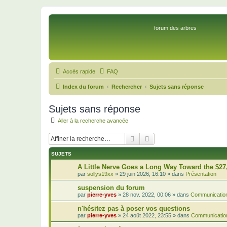
forum des arbres
Accès rapide
FAQ
Index du forum
Rechercher
Sujets sans réponse
Sujets sans réponse
Aller à la recherche avancée
Rechercher
Recherche avancée
SUJETS
A Little Nerve Goes a Long Way Toward the $27
par
sollys19xx
»
29 juin 2026, 16:10
» dans
Présentation
suspension du forum
par
pierre-yves
»
28 nov. 2022, 00:06
» dans
Communication
n'hésitez pas à poser vos questions
par
pierre-yves
»
24 août 2022, 23:55
» dans
Communication