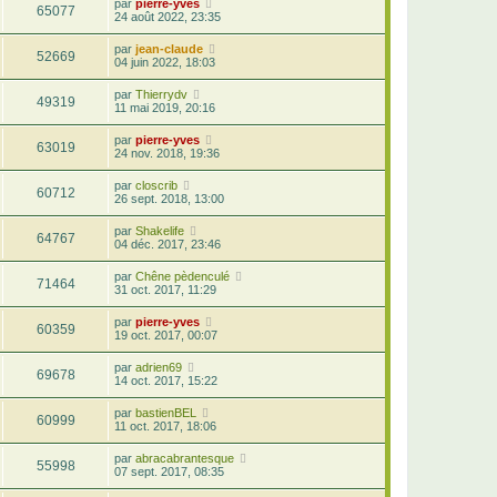
par
pierre-yves
65077
24 août 2022, 23:35
par
jean-claude
52669
04 juin 2022, 18:03
par
Thierrydv
49319
11 mai 2019, 20:16
par
pierre-yves
63019
24 nov. 2018, 19:36
par
closcrib
60712
26 sept. 2018, 13:00
par
Shakelife
64767
04 déc. 2017, 23:46
par
Chêne pèdenculé
71464
31 oct. 2017, 11:29
par
pierre-yves
60359
19 oct. 2017, 00:07
par
adrien69
69678
14 oct. 2017, 15:22
par
bastienBEL
60999
11 oct. 2017, 18:06
par
abracabrantesque
55998
07 sept. 2017, 08:35