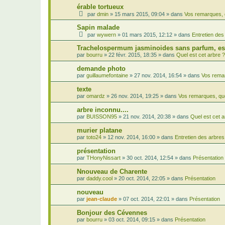
érable tortueux
par
dmin
»
15 mars 2015, 09:04
» dans
Vos remarques, 
Sapin malade
par
wywern
»
01 mars 2015, 12:12
» dans
Entretien des
Trachelospermum jasminoides sans parfum, est
par
bourru
»
22 févr. 2015, 18:35
» dans
Quel est cet arbre ?
demande photo
par
guillaumefontaine
»
27 nov. 2014, 16:54
» dans
Vos remar
texte
par
omardz
»
26 nov. 2014, 19:25
» dans
Vos remarques, qu
arbre inconnu....
par
BUISSON95
»
21 nov. 2014, 20:38
» dans
Quel est cet a
murier platane
par
toto24
»
12 nov. 2014, 16:00
» dans
Entretien des arbres
présentation
par
THonyNissart
»
30 oct. 2014, 12:54
» dans
Présentation
Nnouveau de Charente
par
daddy.cool
»
20 oct. 2014, 22:05
» dans
Présentation
nouveau
par
jean-claude
»
07 oct. 2014, 22:01
» dans
Présentation
Bonjour des Cévennes
par
bourru
»
03 oct. 2014, 09:15
» dans
Présentation