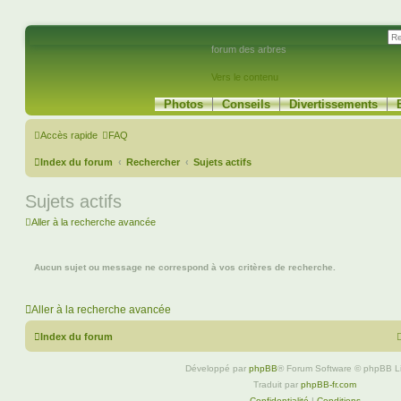
forum des arbres
Vers le contenu
Photos
Conseils
Divertissements
Accès rapide
FAQ
Index du forum
Rechercher
Sujets actifs
Sujets actifs
Aller à la recherche avancée
Aucun sujet ou message ne correspond à vos critères de recherche.
Aller à la recherche avancée
Index du forum
Développé par
phpBB
® Forum Software © phpBB L
Traduit par
phpBB-fr.com
Confidentialité
|
Conditions