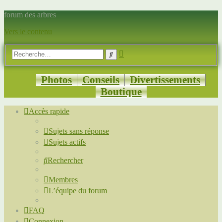
forum des arbres
Vers le contenu
Recherche
Rechercher
avancée
Photos
Conseils
Divertissements
Boutique
Accès rapide
Sujets sans réponse
Sujets actifs
Rechercher
Membres
L’équipe du forum
FAQ
Connexion