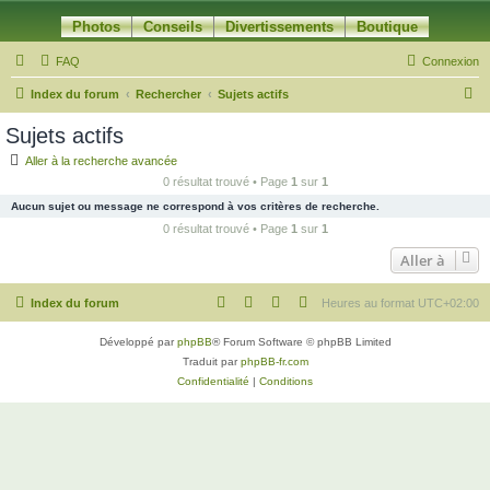
Photos
Conseils
Divertissements
Boutique
FAQ
Connexion
R
Index du forum
Rechercher
Sujets actifs
e
Sujets actifs
c
Aller à la recherche avancée
h
0 résultat trouvé • Page
1
sur
1
e
Aucun sujet ou message ne correspond à vos critères de recherche.
r
0 résultat trouvé • Page
1
sur
1
c
Aller à
h
Index du forum
Heures au format
UTC+02:00
e
r
Développé par
phpBB
® Forum Software © phpBB Limited
Traduit par
phpBB-fr.com
Confidentialité
|
Conditions