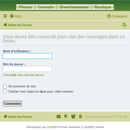
Photos
Conseils
Divertissements
Boutique
FAQ
Connexion
R
Index du forum
e
Vous devez être connecté pour citer des messages dans ce
c
forum.
h
Nom d’utilisateur :
e
r
Mot de passe :
c
h
J’ai oublié mon mot de passe
e
Se souvenir de moi
r
Cacher mon statut en ligne pour cette session
Index du forum
Heures au format
UTC+02:00
Développé par
phpBB
® Forum Software © phpBB Limited