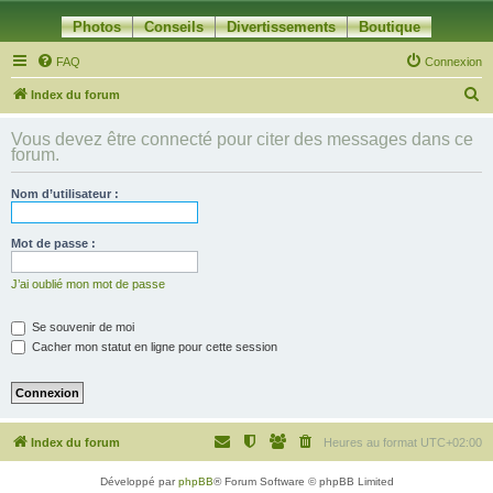
Photos
Conseils
Divertissements
Boutique
FAQ
Connexion
R
Index du forum
e
Vous devez être connecté pour citer des messages dans ce
c
forum.
h
Nom d’utilisateur :
e
r
Mot de passe :
c
h
J’ai oublié mon mot de passe
e
Se souvenir de moi
r
Cacher mon statut en ligne pour cette session
Index du forum
Heures au format
UTC+02:00
Développé par
phpBB
® Forum Software © phpBB Limited