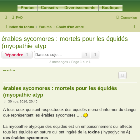
Photos
Conseils
Divertissements
Boutique
FAQ
Connexion
R
Index du forum
Forums
Choix d'un arbre
e
érables sycomores : mortels pour les équidés
c
(myopathie atyp
h
Rechercher
Recherche avancée
Répondre
e
3 messages • Page
1
sur
1
r
ocadine
c
h
e
érables sycomores : mortels pour les équidés
(myopathie atyp
r
M
30 nov. 2016, 20:45
e
s
A tous ceux qui sont respectueux des équidés merci d informer du danger
s
que représentent les érables sycomores ....
a
g
e
La myopathie atypique des équidés est un empoisonnement qui affecte
tous les équidés en pature qui ont ingéré de la
toxine
( hypoglycine A)
des érables sycomores
.