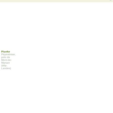
Planfor
Pépiniériste,
près de
Mont-de-
Marsan
(dép.
Landes)