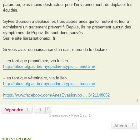
pâture ou, plus moins destructeur pour l’environnement, de déplacer les
équidés.
Sylvie Bourdon a déplacé les trois autres ânes qui lui restent et leur a
administré un traitement préventif. Depuis, ils ne présentent aucun des
symptômes de Popov. Ils sont donc sauvés.
Sur le site harasnationaux. fr
Si vous avez connaissance d’un cas, merci de le déclarer :
– en tant que propriétaire, via le lien
http://labos.ulg.ac.be/myopathie-atypiq ... prietaire/
– en tant que vétérinaire, via le lien
http://labos.ulg.ac.be/myopathie-atypiq ... terinaire/
https://www.facebook.com/AnesEvasion/po ... 3421148052
Répondre
3 messages • Page
1
sur
1
Aller à
QUI EST EN LIGNE