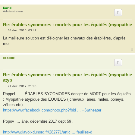
David
Administrateur
Re: érables sycomores : mortels pour les équidés (myopathie
M
08 déc. 2016, 03:47
e
s
La meilleure solution est d'éloigner les chevaux des érablières, d'après
s
moi.
a
g
e
ocadine
Re: érables sycomores : mortels pour les équidés (myopathie
atyp
M
21 déc. 2017, 21:06
e
s
Rappel ...... ÉRABLES SYCOMORES danger de MORT pour les équidés
s
: Myopathie atypique des ÉQUIDÉS ( chevaux, ânes, mules, poneys,
a
g
zèbres etc)
e
https://www.facebook.com/photo.php?fbid ... =3&theater
Popov .... âne, décembre 2017 dept 59 .
http://www.lavoixdunord.fr/282771/artic ... feuilles-d