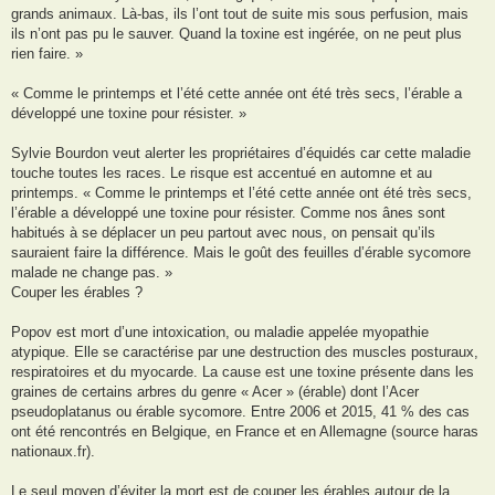
grands animaux. Là-bas, ils l’ont tout de suite mis sous perfusion, mais
ils n’ont pas pu le sauver. Quand la toxine est ingérée, on ne peut plus
rien faire. »
« Comme le printemps et l’été cette année ont été très secs, l’érable a
développé une toxine pour résister. »
Sylvie Bourdon veut alerter les propriétaires d’équidés car cette maladie
touche toutes les races. Le risque est accentué en automne et au
printemps. « Comme le printemps et l’été cette année ont été très secs,
l’érable a développé une toxine pour résister. Comme nos ânes sont
habitués à se déplacer un peu partout avec nous, on pensait qu’ils
sauraient faire la différence. Mais le goût des feuilles d’érable sycomore
malade ne change pas. »
Couper les érables ?
Popov est mort d’une intoxication, ou maladie appelée myopathie
atypique. Elle se caractérise par une destruction des muscles posturaux,
respiratoires et du myocarde. La cause est une toxine présente dans les
graines de certains arbres du genre « Acer » (érable) dont l’Acer
pseudoplatanus ou érable sycomore. Entre 2006 et 2015, 41 % des cas
ont été rencontrés en Belgique, en France et en Allemagne (source haras
nationaux.fr).
Le seul moyen d’éviter la mort est de couper les érables autour de la